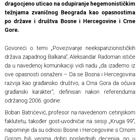
dragocjeno uticao na odupiranje hegemonističkim
težnjama zvaničnog Beograda kao opasnostima
po države i društva Bosne i Hercegovine i Crne
Gore.
Govoreći o temi „Povezivanje neekspanzionističkih
država zapadnog Balkana“, Aleksandar Radoman ističe
da u navedenoj komunikaciji vidi nadu „da izađemo iz
ove opasnosti osnaženi – Da se Bosna i Hercegovina
razvija kao građansko društvo, a Crna Gora da očuva
građanski karakter“, definisan nakon referenduma
održanog 2006. godine.
Boban Batrićević, profesor na navedenom cetinjskom
faklutetu, također gost-uvodničar na sesiji „Kruga 99“,
napominje da su odnosi Bosne i Hercegovine s Crnom
Gorom bili veoma dobri posljednjih decenija, no u