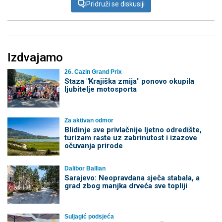
Pridruži se diskusiji
Izdvajamo
26. Cazin Grand Prix
Staza "Krajiška zmija" ponovo okupila
ljubitelje motosporta
Za aktivan odmor
Blidinje sve privlačnije ljetno odredište,
turizam raste uz zabrinutost i izazove
očuvanja prirode
Dalibor Ballian
Sarajevo: Neopravdana sječa stabala, a
grad zbog manjka drveća sve topliji
Suljagić podsjeća