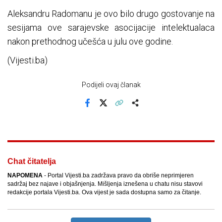
Aleksandru Radomanu je ovo bilo drugo gostovanje na
sesijama ove sarajevske asocijacije intelektualaca
nakon prethodnog učešća u
julu
ove godine.
(Vijesti.ba)
Podijeli ovaj članak
Facebook
X
Kopiraj link
Više
Chat čitatelja
NAPOMENA
- Portal Vijesti.ba zadržava pravo da obriše neprimjeren
sadržaj bez najave i objašnjenja. Mišljenja iznešena u chatu nisu stavovi
redakcije portala Vijesti.ba. Ova vijest je sada dostupna samo za čitanje.