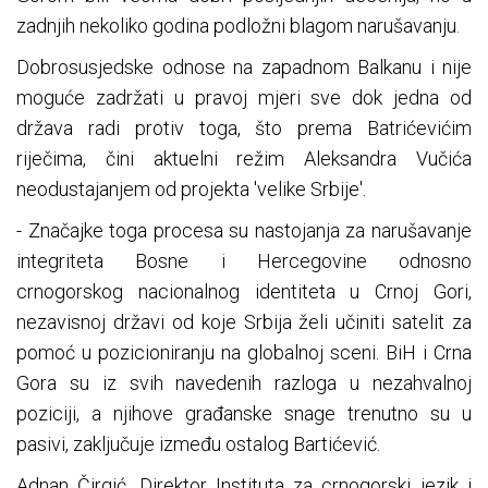
zadnjih nekoliko godina podložni blagom narušavanju.
Dobrosusjedske odnose na zapadnom Balkanu i nije
moguće zadržati u pravoj mjeri sve dok jedna od
država radi protiv toga, što prema Batrićevićim
riječima, čini aktuelni režim Aleksandra Vučića
neodustajanjem od projekta 'velike Srbije'.
- Značajke toga procesa su nastojanja za narušavanje
integriteta Bosne i Hercegovine odnosno
crnogorskog nacionalnog identiteta u Crnoj Gori,
nezavisnoj državi od koje Srbija želi učiniti satelit za
pomoć u pozicioniranju na globalnoj sceni. BiH i Crna
Gora su iz svih navedenih razloga u nezahvalnoj
poziciji, a njihove građanske snage trenutno su u
pasivi, zaključuje između ostalog Bartićević.
Adnan Čirgić, Direktor Instituta za crnogorski jezik i