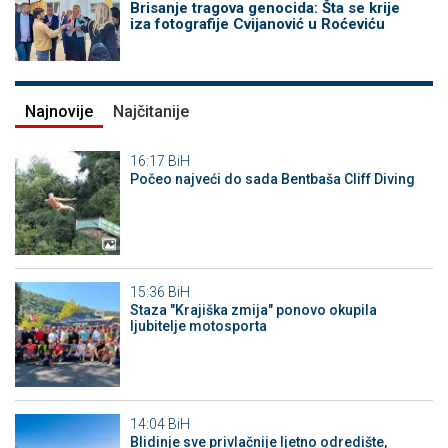
Brisanje tragova genocida: Šta se krije
iza fotografije Cvijanović u Roćeviću
Najnovije
Najčitanije
16:17
BiH
Počeo najveći do sada Bentbaša Cliff Diving
15:36
BiH
Staza "Krajiška zmija" ponovo okupila
ljubitelje motosporta
14:04
BiH
Blidinje sve privlačnije ljetno odredište,