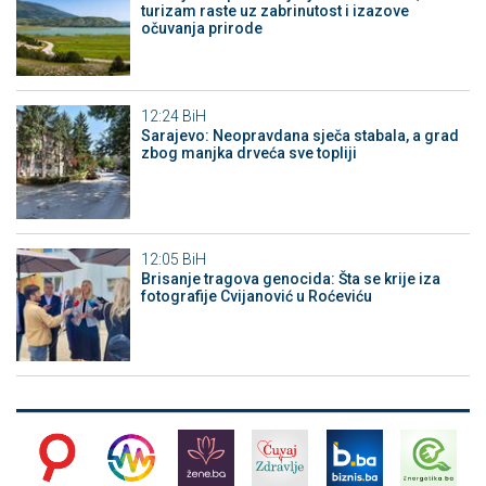
turizam raste uz zabrinutost i izazove
očuvanja prirode
12:24
BiH
Sarajevo: Neopravdana sječa stabala, a grad
zbog manjka drveća sve topliji
12:05
BiH
Brisanje tragova genocida: Šta se krije iza
fotografije Cvijanović u Roćeviću