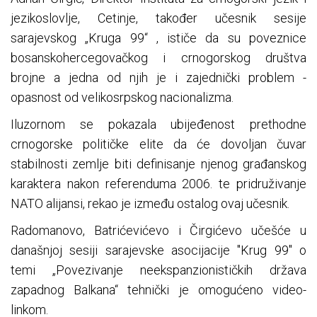
jezikoslovlje, Cetinje, također učesnik sesije
sarajevskog „Kruga 99“ , ističe da su poveznice
bosanskohercegovačkog i crnogorskog društva
brojne a jedna od njih je i zajednički problem -
opasnost od velikosrpskog nacionalizma.
Iluzornom se pokazala ubijeđenost prethodne
crnogorske političke elite da će dovoljan čuvar
stabilnosti zemlje biti definisanje njenog građanskog
karaktera nakon referenduma 2006. te pridruživanje
NATO alijansi, rekao je između ostalog ovaj učesnik.
Radomanovo, Batrićevićevo i Čirgićevo učešće u
današnjoj sesiji sarajevske asocijacije "Krug 99" o
temi „Povezivanje neekspanzionističkih država
zapadnog Balkana“ tehnički je omogućeno video-
linkom.