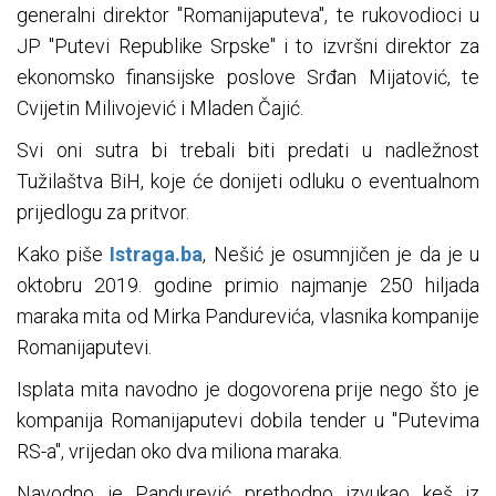
generalni direktor "Romanijaputeva", te rukovodioci u
JP "Putevi Republike Srpske" i to izvršni direktor za
ekonomsko finansijske poslove Srđan Mijatović, te
Cvijetin Milivojević i Mladen Čajić.
Svi oni sutra bi trebali biti predati u nadležnost
Tužilaštva BiH, koje će donijeti odluku o eventualnom
prijedlogu za pritvor.
Kako piše
Istraga.ba
, Nešić je osumnjičen je da je u
oktobru 2019. godine primio najmanje 250 hiljada
maraka mita od Mirka Pandurevića, vlasnika kompanije
Romanijaputevi.
Isplata mita navodno je dogovorena prije nego što je
kompanija Romanijaputevi dobila tender u "Putevima
RS-a", vrijedan oko dva miliona maraka.
Navodno je Pandurević prethodno izvukao keš iz