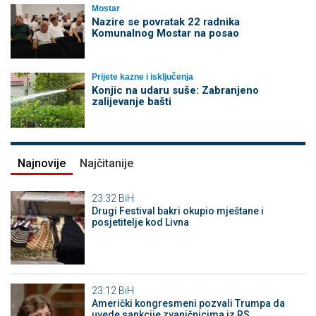
Mostar
Nazire se povratak 22 radnika
Komunalnog Mostar na posao
Prijete kazne i isključenja
Konjic na udaru suše: Zabranjeno
zalijevanje bašti
Najnovije
Najčitanije
23:32
BiH
Drugi Festival bakri okupio mještane i
posjetitelje kod Livna
23:12
BiH
Američki kongresmeni pozvali Trumpa da
uvede sankcije zvaničnicima iz RS