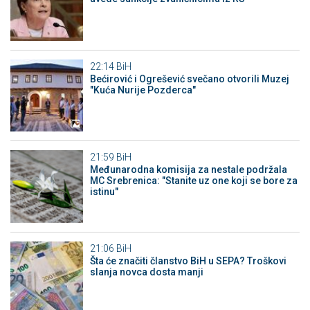
22:14
BiH
Bećirović i Ogrešević svečano otvorili Muzej
"Kuća Nurije Pozderca"
21:59
BiH
Međunarodna komisija za nestale podržala
MC Srebrenica: "Stanite uz one koji se bore za
istinu"
21:06
BiH
Šta će značiti članstvo BiH u SEPA? Troškovi
slanja novca dosta manji