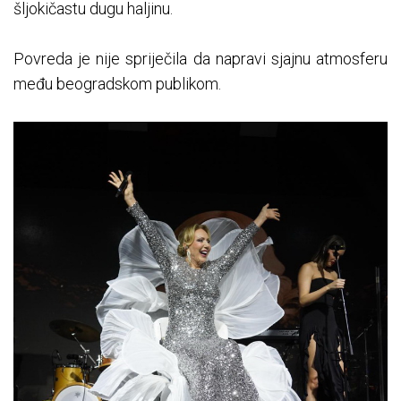
šljokičastu dugu haljinu.
Povreda je nije spriječila da napravi sjajnu atmosferu
među beogradskom publikom.