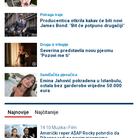
Potraga traje
Producentica otkrila kakav će biti novi
James Bond: "Bit će potpuno drugačiji"
Druga iz trilogije
Severina predstavila novu pjesmu
"Pozovi me ti"
Sandžačka pjevačica
Emina Jahović pokradena u Istanbulu,
ostala bez garderobe vrijedne 50.000
eura
Najnovije
Najčitanije
14:10
Muzika i Film
Američki reper A$AP Rocky potvrdio da
Rihanna radi na novim pjesmama