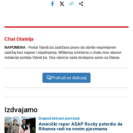
Facebook
X
Kopiraj link
Više
Chat čitatelja
NAPOMENA
- Portal Vijesti.ba zadržava pravo da obriše neprimjeren
sadržaj bez najave i objašnjenja. Mišljenja iznešena u chatu nisu stavovi
redakcije portala Vijesti.ba. Ova vijest je sada dostupna samo za čitanje.
Pridruži se diskusiji
Izdvajamo
Dugoočekivani povratak
Američki reper A$AP Rocky potvrdio da
Rihanna radi na novim pjesmama