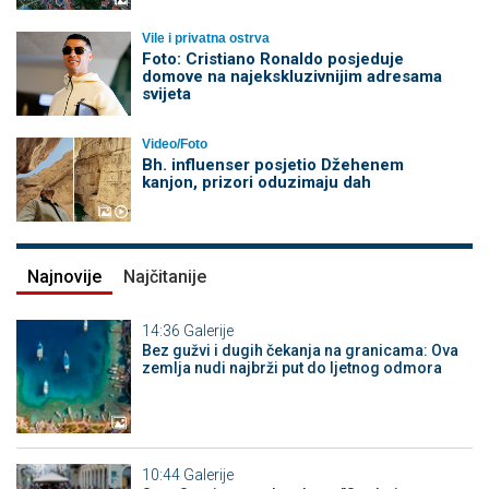
Vile i privatna ostrva
Foto: Cristiano Ronaldo posjeduje
domove na najekskluzivnijim adresama
svijeta
Video/Foto
Bh. influenser posjetio Džehenem
kanjon, prizori oduzimaju dah
Najnovije
Najčitanije
14:36
Galerije
Bez gužvi i dugih čekanja na granicama: Ova
zemlja nudi najbrži put do ljetnog odmora
10:44
Galerije