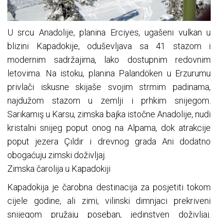
U srcu Anadolije, planina Erciyes, ugašeni vulkan u
blizini Kapadokije, oduševljava sa 41 stazom i
modernim sadržajima, lako dostupnim redovnim
letovima. Na istoku, planina Palandöken u Erzurumu
privlači iskusne skijaše svojim strmim padinama,
najdužom stazom u zemlji i prhkim snijegom.
Sarıkamış u Karsu, zimska bajka istočne Anadolije, nudi
kristalni snijeg poput onog na Alpama, dok atrakcije
poput jezera Çıldır i drevnog grada Ani dodatno
obogaćuju zimski doživljaj.
Zimska čarolija u Kapadokiji
Kapadokija je čarobna destinacija za posjetiti tokom
cijele godine, ali zimi, vilinski dimnjaci prekriveni
snijegom pružaju poseban, jedinstven doživljaj.