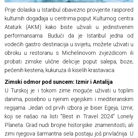
Prije dolaska u Istanbul obavezno provjerite raspored
kulturnih događaja u centrima poput Kulturnog centra
Atatürk (AKM) kako biste uživali u jedinstvenim
performansama. Budući da je Istanbul jedna od
vodećih gastro destinacija u svijetu, možete uživati u
obroku u restoranu s Michelinovom zvjezdicom ili
probati zimske ulične delicije poput salepa, boze,
pečenih kestena, kukuruza ili kiselih krastavaca.
Zimski odmor pod suncem: Izmir i Antalija
U Turskoj je i tokom zime moguće uživati u toplim
danima, posebno u njenim egejskim i mediteranskim
regijama. Jedan od prvih izbora je biser Egeja, Izmir,
koji se našao na listi "Best in Travel 2024" Lonely
Planeta. Grad nudi brojne historijske znamenitosti, ali
zimi njegova šarmantna sela postaju još privlačnija. U