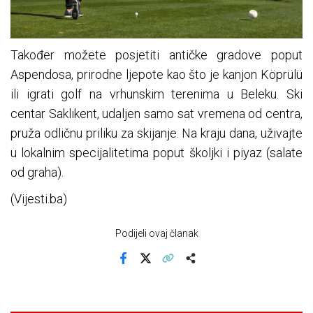
Također možete posjetiti antičke gradove poput
Aspendosa, prirodne ljepote kao što je kanjon Köprülü
ili igrati golf na vrhunskim terenima u Beleku. Ski
centar Saklıkent, udaljen samo sat vremena od centra,
pruža odličnu priliku za skijanje. Na kraju dana, uživajte
u lokalnim specijalitetima poput školjki i piyaz (salate
od graha).
(Vijesti.ba)
Podijeli ovaj članak
Facebook
X
Kopiraj link
Više