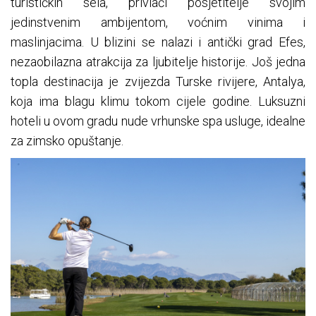
turističkih sela, privlači posjetitelje svojim
jedinstvenim ambijentom, voćnim vinima i
maslinjacima. U blizini se nalazi i antički grad Efes,
nezaobilazna atrakcija za ljubitelje historije. Još jedna
topla destinacija je zvijezda Turske rivijere, Antalya,
koja ima blagu klimu tokom cijele godine. Luksuzni
hoteli u ovom gradu nude vrhunske spa usluge, idealne
za zimsko opuštanje.