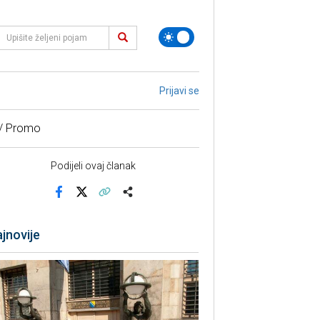
Prijavi se
 / Promo
Podijeli ovaj članak
Facebook
X
Kopiraj link
Više
jnovije