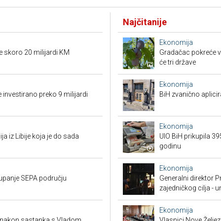
Najčitanije
Ekonomija
e skoro 20 milijardi KM
Gradačac pokreće vel
će tri države
Ekonomija
 investirano preko 9 milijardi
BiH zvanično aplici
Ekonomija
ja iz Libije koja je do sada
UIO BiH prikupila 3
godinu
Ekonomija
stupanje SEPA području
Generalni direktor P
zajedničkog cilja - 
Ekonomija
a nakon sastanka s Vladom
Vlasnici Nove Želj