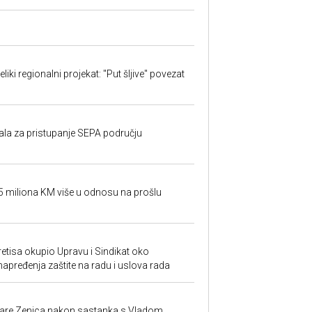
iki regionalni projekat: "Put šljive" povezat
rala za pristupanje SEPA području
95 miliona KM više u odnosu na prošlu
retisa okupio Upravu i Sindikat oko
unapređenja zaštite na radu i uslova rada
ezare Zenica nakon sastanka s Vladom