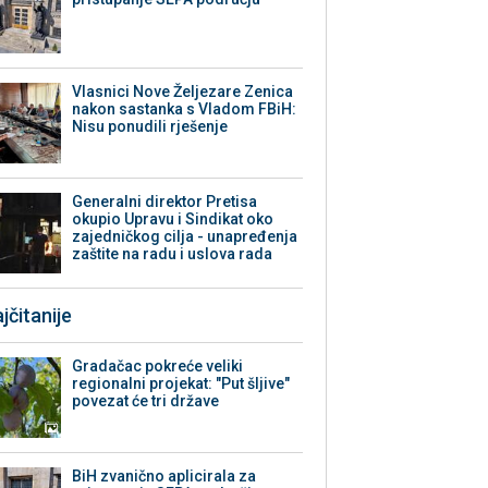
Vlasnici Nove Željezare Zenica
nakon sastanka s Vladom FBiH:
Nisu ponudili rješenje
Generalni direktor Pretisa
okupio Upravu i Sindikat oko
zajedničkog cilja - unapređenja
zaštite na radu i uslova rada
jčitanije
Gradačac pokreće veliki
regionalni projekat: "Put šljive"
povezat će tri države
BiH zvanično aplicirala za