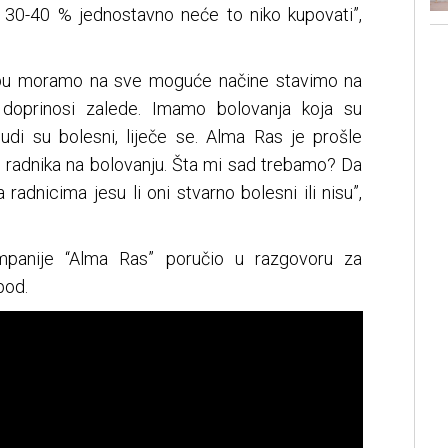
je 30-40 % jednostavno neće to niko kupovati”,
edbu moramo na sve moguće načine stavimo na
doprinosi zalede. Imamo bolovanja koja su
judi su bolesni, liječe se. Alma Ras je prošle
 radnika na bolovanju. Šta mi sad trebamo? Da
adnicima jesu li oni stvarno bolesni ili nisu”,
ompanije “Alma Ras” poručio u razgovoru za
pod.