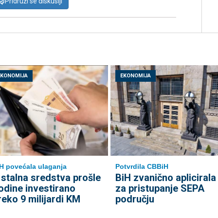
Pridruži se diskusiji
EKONOMIJA
EKONOMIJA
H povećala ulaganja
Potvrdila CBBiH
 stalna sredstva prošle
BiH zvanično aplicirala
odine investirano
za pristupanje SEPA
reko 9 milijardi KM
području