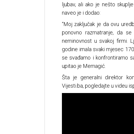
ljubav, ali ako je nešto skupl
naveo je i dodao:
“Moj zaključak je da ovu ur
ponovno razmatranje, da se 
neminovnost u svakoj firmi. L
godine imala svaki mjesec 170
se svađamo i konfrontiramo sa r
upitao je Memagić.
Šta je generalni direktor k
Vijesti.ba, pogledajte u videu is