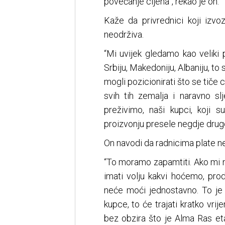
povećanje cijena”, rekao je on.
Kaže da privrednici koji izvo
neodrživa.
“Mi uvijek gledamo kao veliki
Srbiju, Makedoniju, Albaniju, to
mogli pozicionirati što se tiče
svih tih zemalja i naravno s
preživimo, naši kupci, koji s
proizvonju presele negdje drugo
On navodi da radnicima plate ne
“To moramo zapamtiti. Ako mi 
imati volju kakvi hoćemo, prod
neće moći jednostavno. To je 
kupce, to će trajati kratko vri
bez obzira što je Alma Ras etab