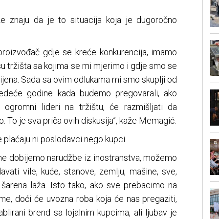
ze znaju da je to situacija koja je dugoročno
 proizvođač gdje se kreće konkurencija, imamo
 su tržišta sa kojima se mi mjerimo i gdje smo se
 cijena. Sada sa ovim odlukama mi smo skuplji od
ljedeće godine kada budemo pregovarali, ako
u ogromni lideri na tržištu, će razmišljati da
. To je sva priča ovih diskusija”, kaže Memagić.
 plaćaju ni poslodavci nego kupci.
ne dobijemo narudžbe iz inostranstva, možemo
avati vile, kuće, stanove, zemlju, mašine, sve,
šarena laža. Isto tako, ako sve prebacimo na
jeme, doći će uvozna roba koja će nas pregaziti,
lirani brend sa lojalnim kupcima, ali ljubav je