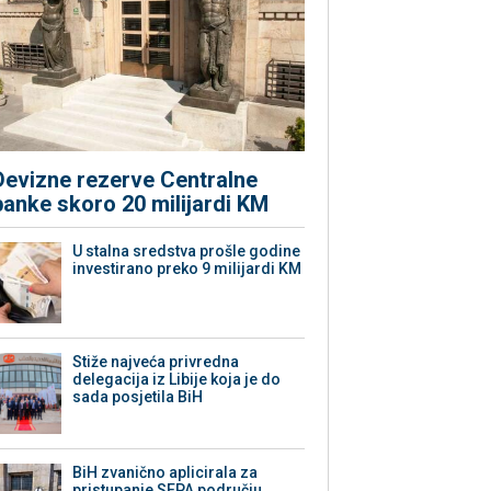
Devizne rezerve Centralne
banke skoro 20 milijardi KM
U stalna sredstva prošle godine
investirano preko 9 milijardi KM
Stiže najveća privredna
delegacija iz Libije koja je do
sada posjetila BiH
BiH zvanično aplicirala za
pristupanje SEPA području