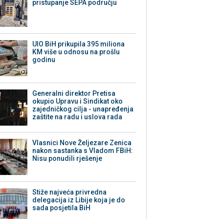
pristupanje SEPA području
UIO BiH prikupila 395 miliona
KM više u odnosu na prošlu
godinu
Generalni direktor Pretisa
okupio Upravu i Sindikat oko
zajedničkog cilja - unapređenja
zaštite na radu i uslova rada
Vlasnici Nove Željezare Zenica
nakon sastanka s Vladom FBiH:
Nisu ponudili rješenje
Stiže najveća privredna
delegacija iz Libije koja je do
sada posjetila BiH