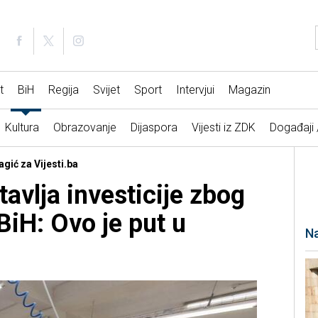
t
BiH
Regija
Svijet
Sport
Intervjui
Magazin
Kultura
Obrazovanje
Dijaspora
Vijesti iz ZDK
Događaji
gić za Vijesti.ba
avlja investicije zbog
BiH: Ovo je put u
Na