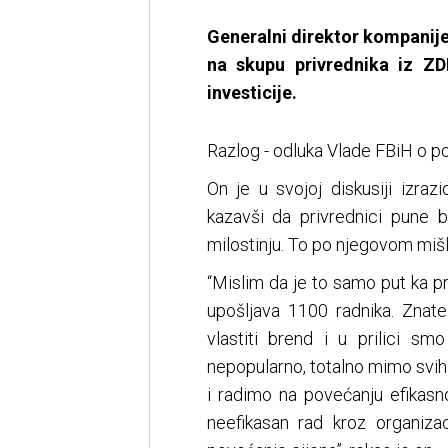
Generalni direktor kompanij
na skupu privrednika iz ZD
investicije.
Razlog - odluka Vlade FBiH o p
On je u svojoj diskusiji izra
kazavši da privrednici pune
milostinju. To po njegovom mišl
“Mislim da je to samo put ka pr
upošljava 1100 radnika. Znat
vlastiti brend i u prilici s
nepopularno, totalno mimo svih
i radimo na povećanju efikas
neefikasan rad kroz organizac