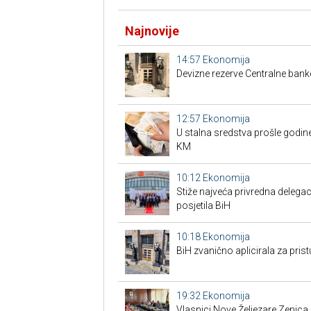
Najnovije
14:57
Ekonomija
Devizne rezerve Centralne bank
12:57
Ekonomija
U stalna sredstva prošle godine
KM
10:12
Ekonomija
Stiže najveća privredna delegaci
posjetila BiH
10:18
Ekonomija
BiH zvanično aplicirala za pri
19:32
Ekonomija
Vlasnici Nove Željezare Zenic