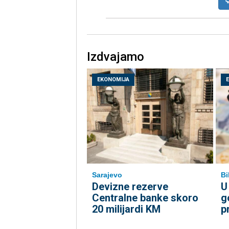
Izdvajamo
EKONOMIJA
Sarajevo
Bi
Devizne rezerve
U
Centralne banke skoro
g
20 milijardi KM
p