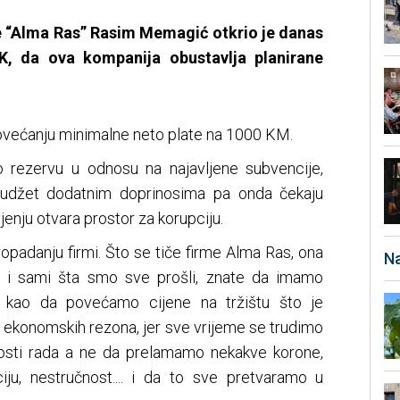
e “Alma Ras” Rasim Memagić otkrio je danas
K, da ova kompanija obustavlja planirane
ovećanju minimalne neto plate na 1000 KM.
zio rezervu u odnosu na najavljene subvencije,
 budžet dodatnim doprinosima pa onda čekaju
jenju otvara prostor za korupciju.
opadanju firmi. Što se tiče firme Alma Ras, ona
Na
e i sami šta smo sve prošli, znate da imamo
mo kao da povećamo cijene na tržištu što je
 ekonomskih rezona, jer sve vrijeme se trudimo
nosti rada a ne da prelamamo nekakve korone,
iju, nestručnost.... i da to sve pretvaramo u