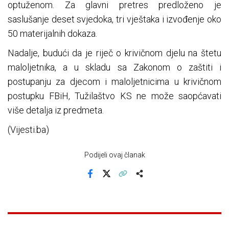
optuženom. Za glavni pretres predloženo je
saslušanje deset svjedoka, tri vještaka i izvođenje oko
50 materijalnih dokaza.
Nadalje, budući da je riječ o krivičnom djelu na štetu
maloljetnika, a u skladu sa Zakonom o zaštiti i
postupanju za djecom i maloljetnicima u krivičnom
postupku FBiH, Tužilaštvo KS ne može saopćavati
više detalja iz predmeta.
(Vijesti.ba)
Podijeli ovaj članak
Facebook
X
Kopiraj link
Više