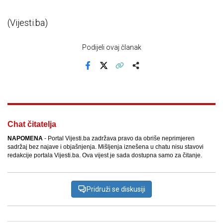
(Vijesti.ba)
Podijeli ovaj članak
Facebook
X
Kopiraj link
Više
Chat čitatelja
NAPOMENA
- Portal Vijesti.ba zadržava pravo da obriše neprimjeren
sadržaj bez najave i objašnjenja. Mišljenja iznešena u chatu nisu stavovi
redakcije portala Vijesti.ba. Ova vijest je sada dostupna samo za čitanje.
Pridruži se diskusiji