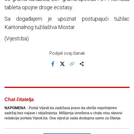
tableta opojne droge ecstasy.
Sa događajem je upoznat postupajući tužilac
Kantonalnog tužilaštva Mostar.
(Vijesti.ba)
Podijeli ovaj članak
Facebook
X
Kopiraj link
Više
Chat čitatelja
NAPOMENA
- Portal Vijesti.ba zadržava pravo da obriše neprimjeren
sadržaj bez najave i objašnjenja. Mišljenja iznešena u chatu nisu stavovi
redakcije portala Vijesti.ba. Ova vijest je sada dostupna samo za čitanje.