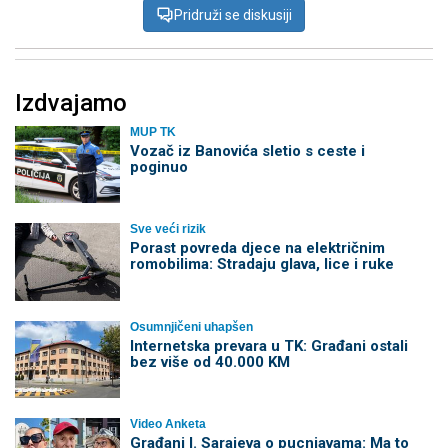
Pridruži se diskusiji
Izdvajamo
MUP TK
Vozač iz Banovića sletio s ceste i
poginuo
Sve veći rizik
Porast povreda djece na električnim
romobilima: Stradaju glava, lice i ruke
Osumnjičeni uhapšen
Internetska prevara u TK: Građani ostali
bez više od 40.000 KM
Video Anketa
Građani I. Sarajeva o pucnjavama: Ma to