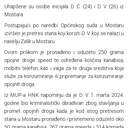
Uhapšene su osobe inicijala D. Ć. (24) i D. V. (26) iz
Mostara.
Postupajući po naredbi Općinskog suda u Mostaru
izvršen je pretres stana koji koristi D. V. koji se nalazi u
naselju Zalik u Mostaru.
Ovom prilikom je pronađeno i oduzeto 250 grama
opojne droge speed te određena količina kanabisa,
mobilni telefon, kao i vaga za te druga sredstva koja
služe za konzumiranje ili pripremanje za konzumiranje
opojnih droga.
Iz MUP-a HNK napominju da je D. V. 1. marta 2024.
godine bio kriminalistički obrađivan zbog stavljanja u
promet opojnih droga kada je kod istog pretresom
stana u Mostaru pronađeno i privremeno oduzeto oko
50 grama kanabisa, 267 grama speeda i 314 komada