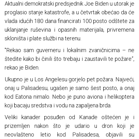
Aktualni demokratski predsjednik Joe Biden u utorak je
proglasio stanje katastrofe, a u četvrtak obećao da će
vlada idućih 180 dana financirati 100 posto odštete za
uklanjanje ruševina i opasnih materijala, privremena
skloništa i plate službi na terenu.
"Rekao sam guverneru i lokalnim zvaničnicima – ne
štedite kako bi činili što trebaju i zaustavili te požare”,
rekao je Biden.
Ukupno je u Los Angelesu gorjelo pet požara. Najveći,
onaj u Palisadesu, ugašen je samo šest posto, a onaj
kod Eatona nimalo. Nebo je puno aviona i helikoptera
koji bacaju sredstva i vodu na zapaljena brda.
Veliki kanader posuđen od Kanade oštećen je i
prizemljen nakon što je udario u dron koji je
neovlašteno letio kod Palisadesa, objavili su