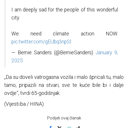
I am deeply sad for the people of this wonderful
city.
We need climate action NOW.
pic.twitter.com/gEUbq3npSl
— Bernie Sanders (@BernieSanders)
January 9,
2025
„Da su doveli vatrogasna vozila i malo špricali tu, malo
tamo, pripazili na stvari, sve te kuće bile bi i dalje
ovdje”, tvrdi 65-godišnjak.
(Vijesti.ba / HINA)
Podijeli ovaj članak