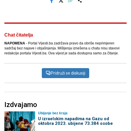
Facebook
X
Kopiraj link
Više
Chat čitatelja
NAPOMENA
- Portal Vijesti.ba zadržava pravo da obriše neprimjeren
sadržaj bez najave i objašnjenja. Mišljenja iznešena u chatu nisu stavovi
redakcije portala Vijesti.ba. Ova vijest je sada dostupna samo za čitanje.
Pridruži se diskusiji
Izdvajamo
Ubijanje bez kraja
U izraelskim napadima na Gazu od
oktobra 2023. ubijene 73.384 osobe