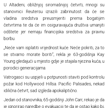
U Altadeni, obližnjoj siromašnijoj četvrti, mnogi su
stanovnici Reutersu izrazili zabrinutost da će se
vladina sredstva preusmjeriti prema bogatijim
četvrtima te da će im osiguravajuća društva umanjiti
odštete jer nemaju financijska sredstva za pravnu
borbu.
„Neće vam isplatiti vrijednost kuće. Neće pokriti, za to
se stvarno morate boriti”, rekla je 63-godišnja Kay
Young gledajući u mjesto gdje je stajala njezina kuća, u
porodici generacijama.
Vatrogasci su uspjeli u potpunosti staviti pod kontrolu
požar kod Hollywood Hillsa. Pacific Palisades, nekad
idilična četvrt, sad izgleda apokaliptično.
Jedan od stanovnika, 65-godišnji John Carr, rekao je da
je ignorirao naredbe o evakuaciji te da je ostao kako bi,