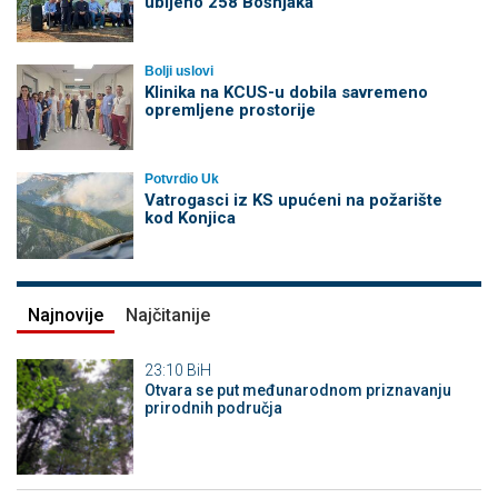
ubijeno 258 Bošnjaka
Bolji uslovi
Klinika na KCUS-u dobila savremeno
opremljene prostorije
Potvrdio Uk
Vatrogasci iz KS upućeni na požarište
kod Konjica
Najnovije
Najčitanije
23:10
BiH
Otvara se put međunarodnom priznavanju
prirodnih područja