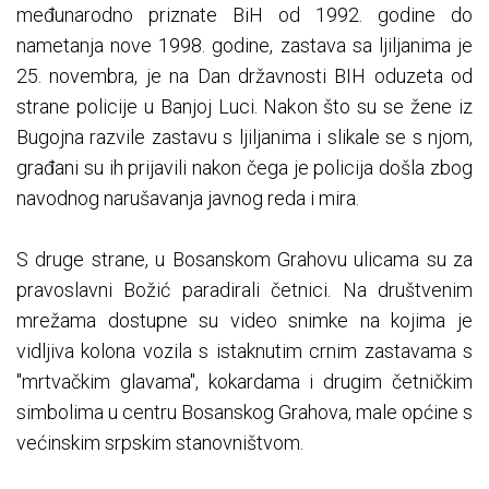
međunarodno priznate BiH od 1992. godine do
nametanja nove 1998. godine, zastava sa ljiljanima je
25. novembra, je na Dan državnosti BIH oduzeta od
strane policije u Banjoj Luci. Nakon što su se žene iz
Bugojna razvile zastavu s ljiljanima i slikale se s njom,
građani su ih prijavili nakon čega je policija došla zbog
navodnog narušavanja javnog reda i mira.
S druge strane, u Bosanskom Grahovu ulicama su za
pravoslavni Božić paradirali četnici. Na društvenim
mrežama dostupne su video snimke na kojima je
vidljiva kolona vozila s istaknutim crnim zastavama s
"mrtvačkim glavama", kokardama i drugim četničkim
simbolima u centru Bosanskog Grahova, male općine s
većinskim srpskim stanovništvom.