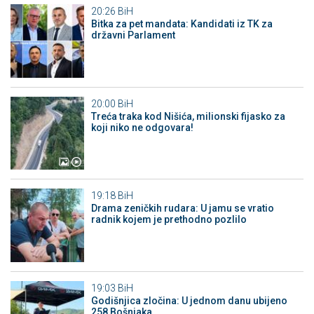
20:26
BiH
Bitka za pet mandata: Kandidati iz TK za
državni Parlament
20:00
BiH
Treća traka kod Nišića, milionski fijasko za
koji niko ne odgovara!
19:18
BiH
Drama zeničkih rudara: U jamu se vratio
radnik kojem je prethodno pozlilo
19:03
BiH
Godišnjica zločina: U jednom danu ubijeno
258 Bošnjaka