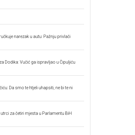
učkuje narezak u autu: Pažnju privlači
 Dodika: Vučić ga ispravljao u Čipuljiću
u: Da smo te htjeli uhapsiti, ne bi te ni
utrci za četiri mjesta u Parlamentu BiH