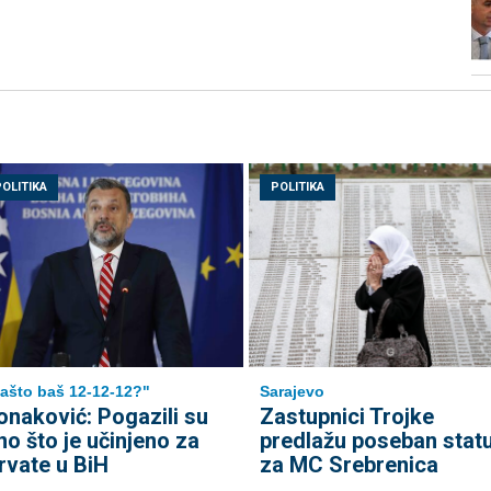
POLITIKA
POLITIKA
ašto baš 12-12-12?"
Sarajevo
onaković: Pogazili su
Zastupnici Trojke
no što je učinjeno za
predlažu poseban stat
rvate u BiH
za MC Srebrenica