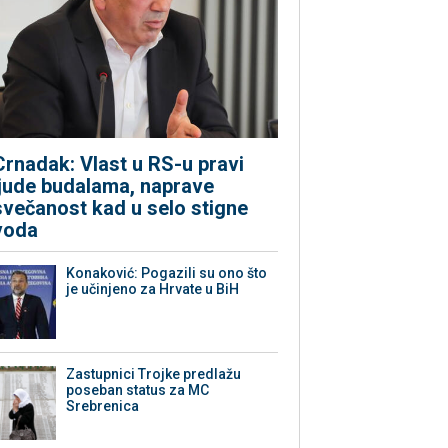
Crnadak: Vlast u RS-u pravi
ljude budalama, naprave
svečanost kad u selo stigne
voda
Konaković: Pogazili su ono što
je učinjeno za Hrvate u BiH
Zastupnici Trojke predlažu
poseban status za MC
Srebrenica