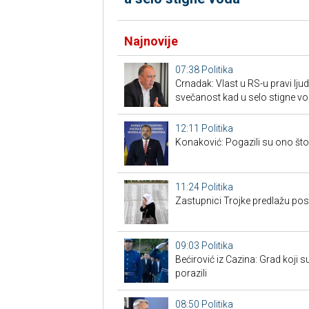
Najnovije
07:38
Politika
Crnadak: Vlast u RS-u pravi lj
svečanost kad u selo stigne v
12:11
Politika
Konaković: Pogazili su ono što 
11:24
Politika
Zastupnici Trojke predlažu po
09:03
Politika
Bećirović iz Cazina: Grad koji su
porazili
08:50
Politika