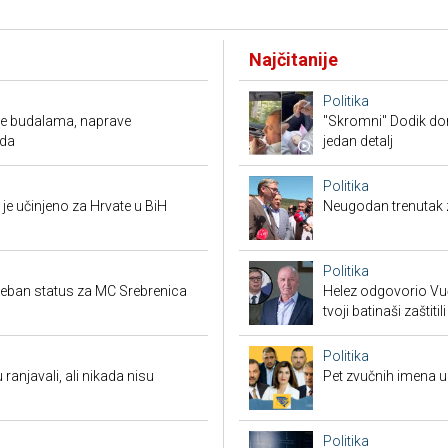
Najčitanije
Politika
ude budalama, naprave
"Skromni" Dodik dor
oda
jedan detalj
Politika
je učinjeno za Hrvate u BiH
Neugodan trenutak za
Politika
seban status za MC Srebrenica
Helez odgovorio Vučić
tvoji batinaši zaštitili
Politika
 ranjavali, ali nikada nisu
Pet zvučnih imena u 
Politika