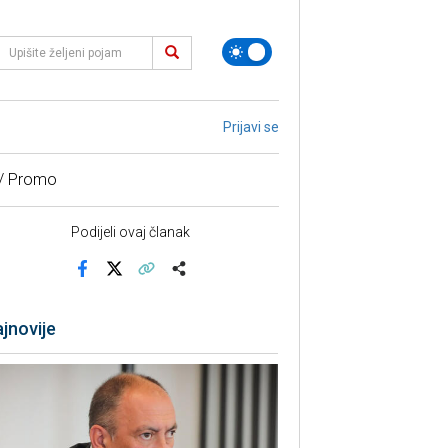
Prijavi se
 / Promo
Podijeli ovaj članak
Facebook
X
Kopiraj link
Više
jnovije