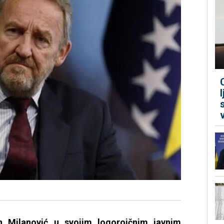
n Milanović u svojim logoroičnim javnim