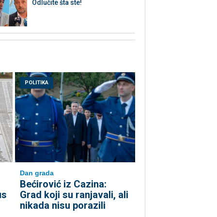
Odlučite šta ste!
POLITIKA
Dan grada
Bećirović iz Cazina:
us
Grad koji su ranjavali, ali
nikada nisu porazili