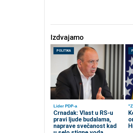
Izdvajamo
POLITIKA
Lider PDP-a
"Z
Crnadak: Vlast u RS-u
K
pravi ljude budalama,
o
naprave svečanost kad
H
u selo stigne voda