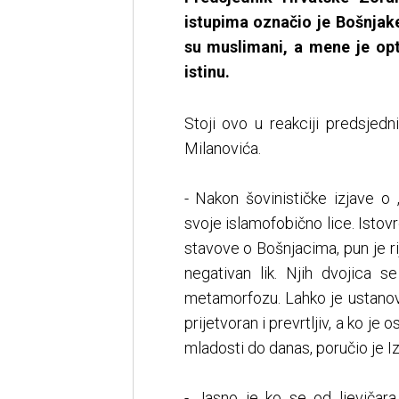
istupima označio je Bošnjak
su muslimani, a mene je opt
istinu.
Stoji ovo u reakciji predsjed
Milanovića.
- Nakon šovinističke izjave o 
svoje islamofobično lice. Istov
stavove o Bošnjacima, pun je ri
negativan lik. Njih dvojica s
metamorfozu. Lahko je ustanovi
prijetvoran i prevrtljiv, a ko j
mladosti do danas, poručio je I
- Jasno je ko se od ljevičara