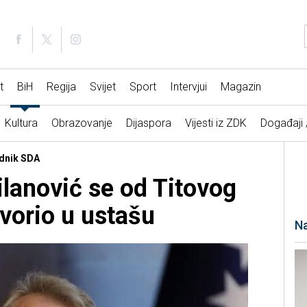
t
BiH
Regija
Svijet
Sport
Intervjui
Magazin
Kultura
Obrazovanje
Dijaspora
Vijesti iz ZDK
Događaji
ednik SDA
ilanović se od Titovog
vorio u ustašu
Na