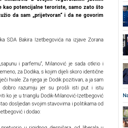
e kao potencijalne teroriste, samo zato što
užio da sam „prijetvoran“ i da ne govorim
nika SDA Bakira Izetbegovića na izjave Zorana
„sapunu i parfemu“, Milanović je sada otkrio i
remeno, za Dodika, s kojim dijeli skoro identične
ječi hvale. Za njega je Dodik pozitivan, a ja sam
e dobro razumiju jer su prošli isti put i istu
Na
ti ko je u trianglu Dodik-Milanović-Izetbegović
e ostao dosljedan svojim stavovima i politikama od
zetbegović i dodao:
 pretvorio u rigidnog desničara, od liberala u