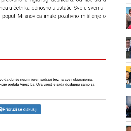
inca u četnika, odnosno u ustašu. Sve u svemu -
e poput Milanovića imale pozitivno mišljenje o
avo da obriše neprimjeren sadržaj bez najave i objašnjenja.
kcije portala Vijesti.ba. Ova vijest je sada dostupna samo za
Pridruži se diskusiji