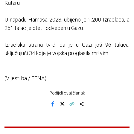
Kataru.
U napadu Hamasa 2023. ubijeno je 1.200 Izraelaca, a
251 talac je otet i odveden u Gazu.
Izraelska strana tvrdi da je u Gazi još 96 talaca,
uključujući 34 koje je vojska proglasila mrtvim.
(Vijesti.ba / FENA)
Podijeli ovaj članak
Facebook
X
Kopiraj link
Više