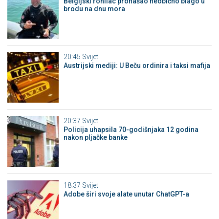
Belgijski ronilac pronašao neobično blago u
brodu na dnu mora
20:45
Svijet
Austrijski mediji: U Beču ordinira i taksi mafija
20:37
Svijet
Policija uhapsila 70-godišnjaka 12 godina
nakon pljačke banke
18:37
Svijet
Adobe širi svoje alate unutar ChatGPT-a