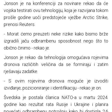
Jonson je na konferenciji za novinare rekao da će
vojska testirati ovu tehnologiju, koja je razvijana tokom
prošle godine uoči predstojeće vježbe Arctic Strike,
prenosi Reuters.
- Morat ćemo preuzeti neke rizike kako bismo brže
izgradili jaču odbrambenu sposobnost nego što to
obično činimo - rekao je.
Jonson je rekao da tehnologija omogućava rojevima
dronova različitih veličina da se formiraju i zatim
rješavaju zadatke.
- S ovim rojevima dronova moguće je izvoditi
izviđanje, pozicioniranje i identifikaciju - rekao je on.
Švedska je postala članica NATO-a u martu 2024.
godine kao rezultat rata Rusije i Ukrajine i planira
povećati odbrambenu potrošnju kako bi dostigla 2,6