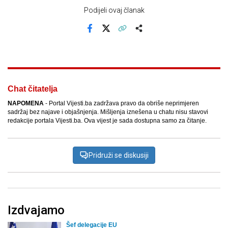
Podijeli ovaj članak
Facebook
X
Kopiraj link
Više
Chat čitatelja
NAPOMENA
- Portal Vijesti.ba zadržava pravo da obriše neprimjeren
sadržaj bez najave i objašnjenja. Mišljenja iznešena u chatu nisu stavovi
redakcije portala Vijesti.ba. Ova vijest je sada dostupna samo za čitanje.
Pridruži se diskusiji
Izdvajamo
Šef delegacije EU