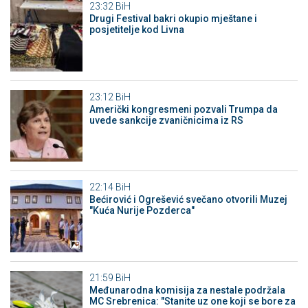
23:32
BiH
Drugi Festival bakri okupio mještane i
posjetitelje kod Livna
23:12
BiH
Američki kongresmeni pozvali Trumpa da
uvede sankcije zvaničnicima iz RS
22:14
BiH
Bećirović i Ogrešević svečano otvorili Muzej
"Kuća Nurije Pozderca"
21:59
BiH
Međunarodna komisija za nestale podržala
MC Srebrenica: "Stanite uz one koji se bore za