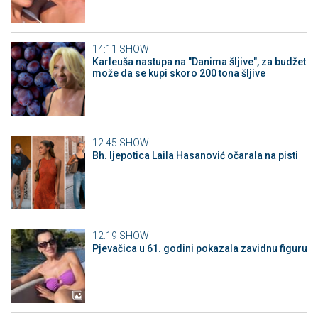
14:11
SHOW
Karleuša nastupa na "Danima šljive", za budžet
može da se kupi skoro 200 tona šljive
12:45
SHOW
Bh. ljepotica Laila Hasanović očarala na pisti
12:19
SHOW
Pjevačica u 61. godini pokazala zavidnu figuru