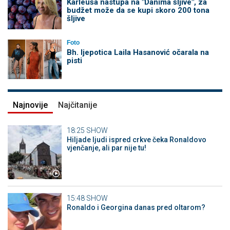
Karleuša nastupa na "Danima šljive", za
budžet može da se kupi skoro 200 tona
šljive
Foto
Bh. ljepotica Laila Hasanović očarala na
pisti
Najnovije
Najčitanije
18:25
SHOW
Hiljade ljudi ispred crkve čeka Ronaldovo
vjenčanje, ali par nije tu!
15:48
SHOW
Ronaldo i Georgina danas pred oltarom?