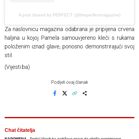
A post shared by PERFECT (@theperfectmagazine)
Za naslovnicu magazina odabrana je pripijena crvena
haljina u kojoj Pamela samouvjereno kleči s rukama
položenim iznad glave, ponosno demonstrirajući svoj
stil.
(Vijesti.ba)
Podijeli ovaj članak
Facebook
X
Kopiraj link
Više
Chat čitatelja
NAPOMENA
- Portal Vijesti.ba zadržava pravo da obriše neprimjeren