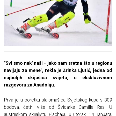
"Svi smo nak' naši - jako sam sretna što u regionu
navijaju za mene", rekla je Zrinka Ljutić, jedna od
najboljih skijašica svijeta, u ekskluzivnom
razgovoru za Anadoliju.
Prva je u poretku slalomašica Svjetskog kupa s 309
bodova, četiri više od Švicarke Camille Ras. U
austrijskom skijalištu Flachauu u utorak, 14. januara,