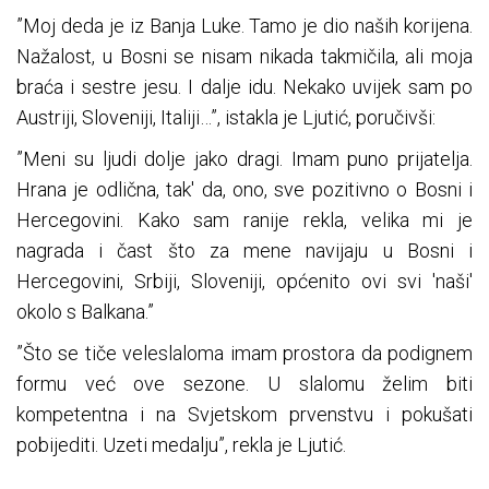
”Moj deda je iz Banja Luke. Tamo je dio naših korijena.
Nažalost, u Bosni se nisam nikada takmičila, ali moja
braća i sestre jesu. I dalje idu. Nekako uvijek sam po
Austriji, Sloveniji, Italiji…”, istakla je Ljutić, poručivši:
”Meni su ljudi dolje jako dragi. Imam puno prijatelja.
Hrana je odlična, tak' da, ono, sve pozitivno o Bosni i
Hercegovini. Kako sam ranije rekla, velika mi je
nagrada i čast što za mene navijaju u Bosni i
Hercegovini, Srbiji, Sloveniji, općenito ovi svi 'naši'
okolo s Balkana.”
”Što se tiče veleslaloma imam prostora da podignem
formu već ove sezone. U slalomu želim biti
kompetentna i na Svjetskom prvenstvu i pokušati
pobijediti. Uzeti medalju”, rekla je Ljutić.