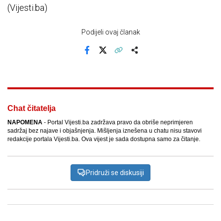
(Vijesti.ba)
Podijeli ovaj članak
Facebook
X
Kopiraj link
Više
Chat čitatelja
NAPOMENA
- Portal Vijesti.ba zadržava pravo da obriše neprimjeren
sadržaj bez najave i objašnjenja. Mišljenja iznešena u chatu nisu stavovi
redakcije portala Vijesti.ba. Ova vijest je sada dostupna samo za čitanje.
Pridruži se diskusiji