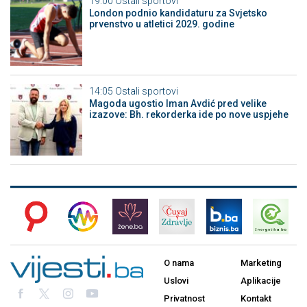
19:00
Ostali sportovi
London podnio kandidaturu za Svjetsko
prvenstvo u atletici 2029. godine
14:05
Ostali sportovi
Magoda ugostio Iman Avdić pred velike
izazove: Bh. rekorderka ide po nove uspjehe
O nama
Marketing
Uslovi
Aplikacije
Privatnost
Kontakt