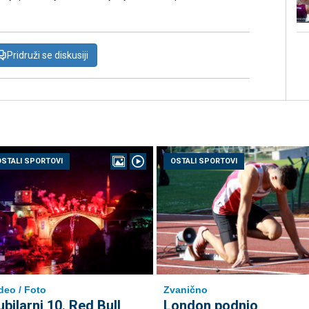
Pridruži se diskusiji
OSTALI SPORTOVI
OSTALI SPORTOVI
deo / Foto
Zvanično
ubilarni 10. Red Bull
London podnio