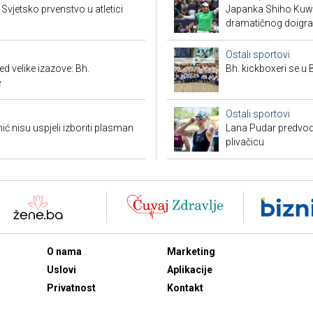
vjetsko prvenstvo u atletici
Japanka Shiho Kuwak
dramatičnog doigra
Ostali sportovi
 velike izazove: Bh.
Bh. kickboxeri se u B
e
Ostali sportovi
 nisu uspjeli izboriti plasman
Lana Pudar predvodi
plivačicu
O nama
Marketing
Uslovi
Aplikacije
Privatnost
Kontakt