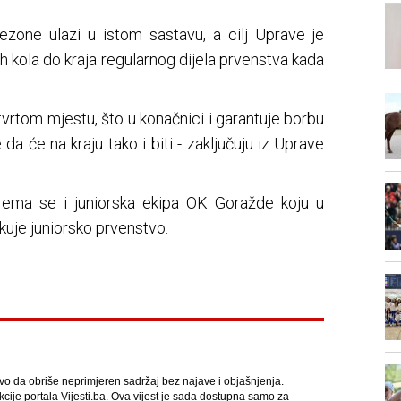
ezone ulazi u istom sastavu, a cilj Uprave je
ih kola do kraja regularnog dijela prvenstva kada
vrtom mjestu, što u konačnici i garantuje borbu
a će na kraju tako i biti - zaključuju iz Uprave
rema se i juniorska ekipa OK Goražde koju u
uje juniorsko prvenstvo.
avo da obriše neprimjeren sadržaj bez najave i objašnjenja.
kcije portala Vijesti.ba. Ova vijest je sada dostupna samo za