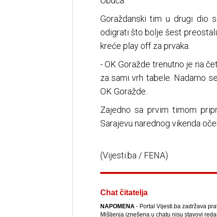
Obuća.
Goraždanski tim u drugi dio s
odigrati što bolje šest preostal
kreće play off za prvaka.
- OK Goražde trenutno je na čet
za sami vrh tabele. Nadamo se d
OK Goražde.
Zajedno sa prvim timom prip
Sarajevu narednog vikenda oček
(Vijesti.ba / FENA)
Chat čitatelja
NAPOMENA
- Portal Vijesti.ba zadržava pr
Mišljenja iznešena u chatu nisu stavovi reda