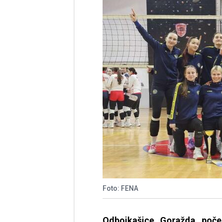
Foto: FENA
Odbojkašice Goražda poče