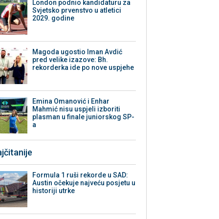
London podnio kandidaturu za
Svjetsko prvenstvo u atletici
2029. godine
Magoda ugostio Iman Avdić
pred velike izazove: Bh.
rekorderka ide po nove uspjehe
Emina Omanović i Enhar
Mahmić nisu uspjeli izboriti
plasman u finale juniorskog SP-
a
jčitanije
Formula 1 ruši rekorde u SAD:
Austin očekuje najveću posjetu u
historiji utrke