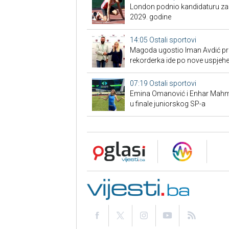
London podnio kandidaturu za S
2029. godine
14:05
Ostali sportovi
Magoda ugostio Iman Avdić pred
rekorderka ide po nove uspjeh
07:19
Ostali sportovi
Emina Omanović i Enhar Mahmić
u finale juniorskog SP-a