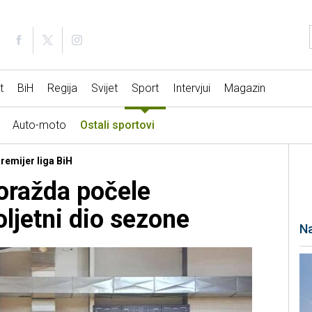
t
BiH
Regija
Svijet
Sport
Intervjui
Magazin
Auto-moto
Ostali sportovi
Premijer liga BiH
oražda počele
ljetni dio sezone
Na