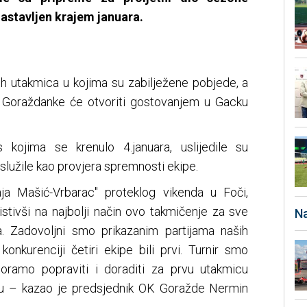
 nastavljen krajem januara.
kih utakmica u kojima su zabilježene pobjede, a
 Goraždanke će otvoriti gostovanjem u Gacku
 kojima se krenulo 4.januara, uslijedile su
oslužile kao provjera spremnosti ekipe.
ja Mašić-Vrbarac" proteklog vikenda u Foči,
istivši na najbolji način ovo takmičenje za sve
Na
a. Zadovoljni smo prikazanim partijama naših
onkurenciji četiri ekipe bili prvi. Turnir smo
moramo popraviti i doraditi za prvu utakmicu
ku – kazao je predsjednik OK Goražde Nermin