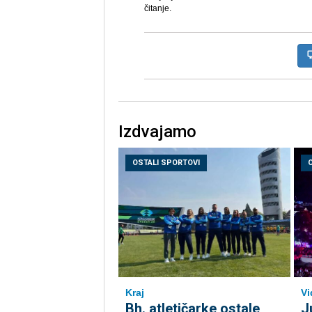
čitanje.
Izdvajamo
OSTALI SPORTOVI
Kraj
Vi
Bh. atletičarke ostale
J