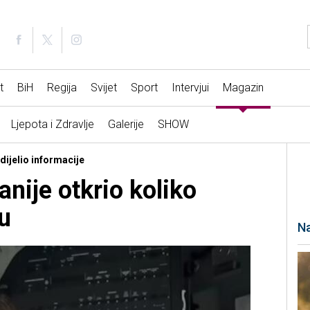
t
BiH
Regija
Svijet
Sport
Intervjui
Magazin
Ljepota i Zdravlje
Galerije
SHOW
dijelio informacije
nije otkrio koliko
u
Na