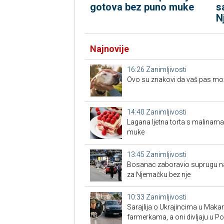
gotova bez puno muke
s
N
Najnovije
16:26
Zanimljivosti
Ovo su znakovi da vaš pas možd
14:40
Zanimljivosti
Lagana ljetna torta s malinama
muke
13:45
Zanimljivosti
Bosanac zaboravio suprugu na 
za Njemačku bez nje
10:33
Zanimljivosti
Sarajlija o Ukrajincima u Makars
farmerkama, a oni divljaju u P