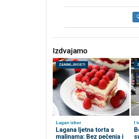
Izdvajamo
ZANIMLJIVOSTI
Lagan izbor
I 
Lagana ljetna torta s
B
malinama: Bez pečenja i
s