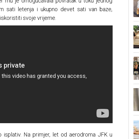
jer mu je omogućavala povratak u toku jednog
 sati letenja i ukupno devet sati van baze,
skoristiti svoje vrijeme.
o isplativ. Na primjer, let od aerodroma JFK u