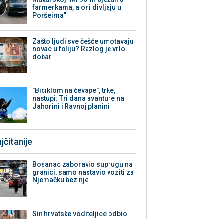
farmerkama, a oni divljaju u
Poršeima"
Zašto ljudi sve češće umotavaju
novac u foliju? Razlog je vrlo
dobar
"Biciklom na ćevape", trke,
nastupi: Tri dana avanture na
Jahorini i Ravnoj planini
jčitanije
Bosanac zaboravio suprugu na
granici, samo nastavio voziti za
Njemačku bez nje
Sin hrvatske voditeljice odbio