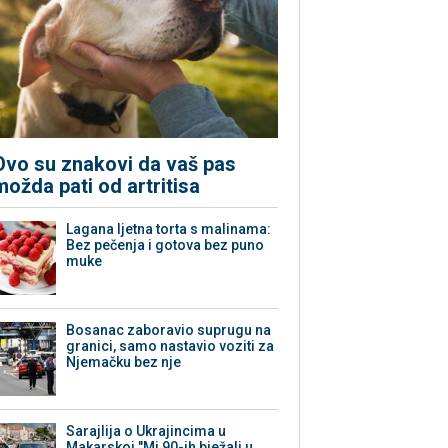
Ovo su znakovi da vaš pas
možda pati od artritisa
Lagana ljetna torta s malinama:
Bez pečenja i gotova bez puno
muke
Bosanac zaboravio suprugu na
granici, samo nastavio voziti za
Njemačku bez nje
Sarajlija o Ukrajincima u
Makarskoj "Mi 90-ih bježali u