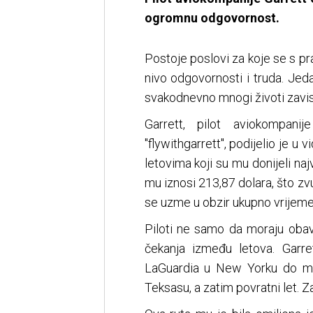
ogromnu odgovornost.
Postoje poslovi za koje se s p
nivo odgovornosti i truda. Jed
svakodnevno mnogi životi zavise
Garrett, pilot aviokompan
"flywithgarrett", podijelio je u 
letovima koji su mu donijeli na
mu iznosi 213,87 dolara, što zvu
se uzme u obzir ukupno vrijem
Piloti ne samo da moraju obav
čekanja između letova. Garr
LaGuardia u New Yorku do m
Teksasu, a zatim povratni let. Z