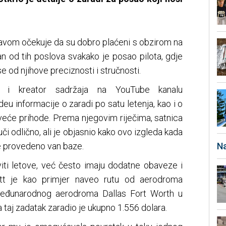
ravom očekuje da su dobro plaćeni s obzirom na
an od tih poslova svakako je posao pilota, gdje
 od njihove preciznosti i stručnosti.
ije i kreator sadržaja na YouTube kanalu
videu informacije o zaradi po satu letenja, kao i o
jveće prihode. Prema njegovim riječima, satnica
či odlično, ali je objasnio kako ovo izgleda kada
e provedeno van baze.
Na
iti letove, već često imaju dodatne obaveze i
ett je kao primjer naveo rutu od aerodroma
eđunarodnog aerodroma Dallas Fort Worth u
a taj zadatak zaradio je ukupno 1.556 dolara.