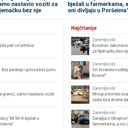
amo nastavio voziti za
bježali u farmerkama, 
jemačku bez nje
oni divljaju u Poršeima
Najčitanije
Zanimljivosti
a pati od artritisa
Bosanac zaboravio 
za Njemačku bez nj
Zanimljivosti
: Bez pečenja i gotova bez puno
Sin hrvatske voditel
Bosne!"
Zanimljivosti
granici, samo nastavio voziti
Mnogi je koriste sva
zašto bira drvene d
Zanimljivosti
koj "Mi 90-ih bježali u
Sarajlija o Ukrajinc
oršeima"
farmerkama, a oni d