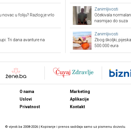
Zanimljivosti
 novac u foliju? Razlog je vrlo
Očekivala normalan a
nasmijao do suza
Zanimljivosti
tupi: Tri dana avanture na
Zbog školjki, pijesk
500.000 eura
O nama
Marketing
Uslovi
Aplikacije
Privatnost
Kontakt
© vijesti.ba 2008-2026 | Kopiranje i prenos sadržaja samo uz pismenu dozvolu.