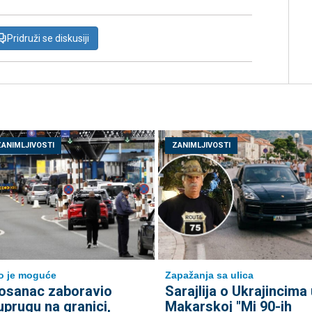
Pridruži se diskusiji
ZANIMLJIVOSTI
ZANIMLJIVOSTI
to je moguće
Zapažanja sa ulica
osanac zaboravio
Sarajlija o Ukrajincima 
uprugu na granici,
Makarskoj "Mi 90-ih