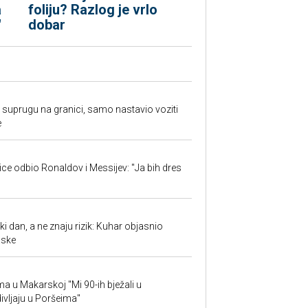
a
foliju? Razlog je vrlo
"
dobar
suprugu na granici, samo nastavio voziti
e
jice odbio Ronaldov i Messijev: "Ja bih dres
ki dan, a ne znaju rizik: Kuhar objasnio
aske
ima u Makarskoj "Mi 90-ih bježali u
ivljaju u Poršeima"