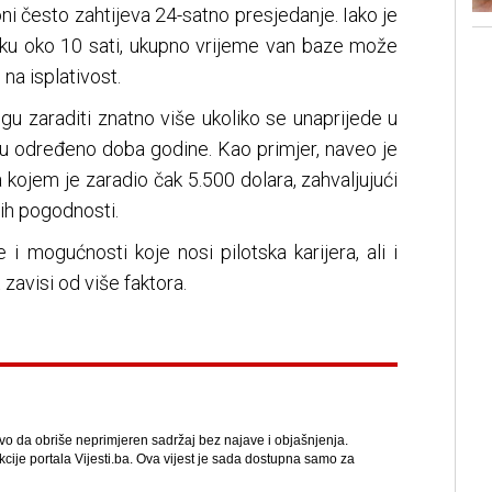
i često zahtijeva 24-satno presjedanje. Iako je
ku oko 10 sati, ukupno vrijeme van baze može
 na isplativost.
ogu zaraditi znatno više ukoliko se unaprijede u
 u određeno doba godine. Kao primjer, naveo je
 kojem je zaradio čak 5.500 dolara, zahvaljujući
nih pogodnosti.
i mogućnosti koje nosi pilotska karijera, ali i
 zavisi od više faktora.
avo da obriše neprimjeren sadržaj bez najave i objašnjenja.
kcije portala Vijesti.ba. Ova vijest je sada dostupna samo za