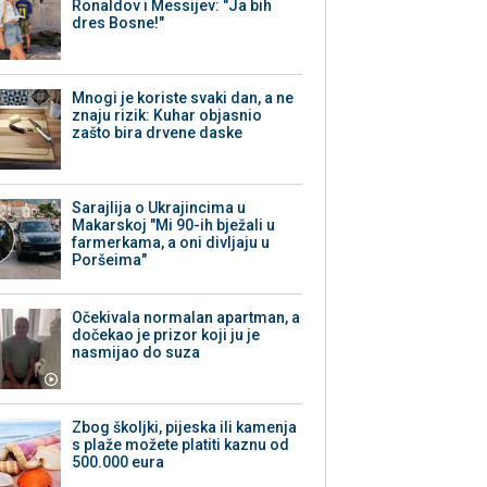
Ronaldov i Messijev: "Ja bih
dres Bosne!"
Mnogi je koriste svaki dan, a ne
znaju rizik: Kuhar objasnio
zašto bira drvene daske
Sarajlija o Ukrajincima u
Makarskoj "Mi 90-ih bježali u
farmerkama, a oni divljaju u
Poršeima"
Očekivala normalan apartman, a
dočekao je prizor koji ju je
nasmijao do suza
Zbog školjki, pijeska ili kamenja
s plaže možete platiti kaznu od
500.000 eura