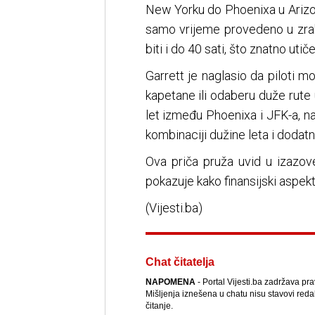
New Yorku do Phoenixa u Arizon
samo vrijeme provedeno u zra
biti i do 40 sati, što znatno utiče
Garrett je naglasio da piloti m
kapetane ili odaberu duže rute
let između Phoenixa i JFK-a, na
kombinaciji dužine leta i dodat
Ova priča pruža uvid u izazove 
pokazuje kako finansijski aspekt
(Vijesti.ba)
Chat čitatelja
NAPOMENA
- Portal Vijesti.ba zadržava pr
Mišljenja iznešena u chatu nisu stavovi reda
čitanje.