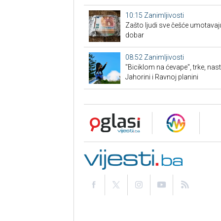
10:15
Zanimljivosti
Zašto ljudi sve češće umotavaju
dobar
08:52
Zanimljivosti
"Biciklom na ćevape", trke, nas
Jahorini i Ravnoj planini