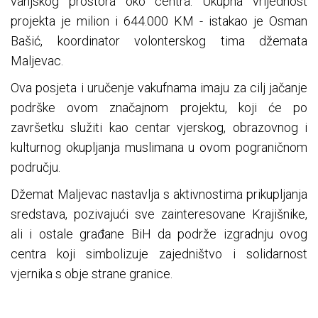
vanjskog prostora oko centra. Ukupna vrijednost
projekta je milion i 644.000 KM - istakao je Osman
Bašić, koordinator volonterskog tima džemata
Maljevac.
Ova posjeta i uručenje vakufnama imaju za cilj jačanje
podrške ovom značajnom projektu, koji će po
završetku služiti kao centar vjerskog, obrazovnog i
kulturnog okupljanja muslimana u ovom pograničnom
području.
Džemat Maljevac nastavlja s aktivnostima prikupljanja
sredstava, pozivajući sve zainteresovane Krajišnike,
ali i ostale građane BiH da podrže izgradnju ovog
centra koji simbolizuje zajedništvo i solidarnost
vjernika s obje strane granice.