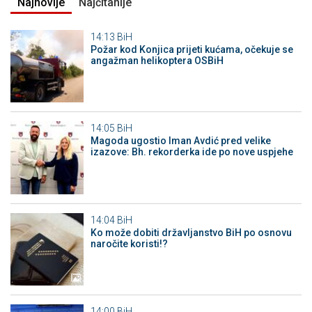
Najnovije
Najčitanije
14:13
BiH
Požar kod Konjica prijeti kućama, očekuje se
angažman helikoptera OSBiH
14:05
BiH
Magoda ugostio Iman Avdić pred velike
izazove: Bh. rekorderka ide po nove uspjehe
14:04
BiH
Ko može dobiti državljanstvo BiH po osnovu
naročite koristi!?
14:00
BiH