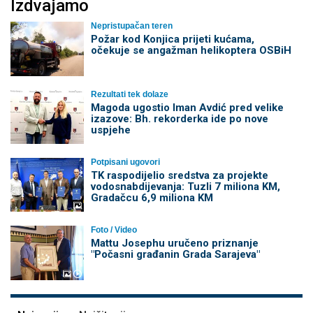
Izdvajamo
Nepristupačan teren
Požar kod Konjica prijeti kućama,
očekuje se angažman helikoptera OSBiH
Rezultati tek dolaze
Magoda ugostio Iman Avdić pred velike
izazove: Bh. rekorderka ide po nove
uspjehe
Potpisani ugovori
TK raspodijelio sredstva za projekte
vodosnabdijevanja: Tuzli 7 miliona KM,
Gradačcu 6,9 miliona KM
Foto / Video
Mattu Josephu uručeno priznanje
"Počasni građanin Grada Sarajeva"