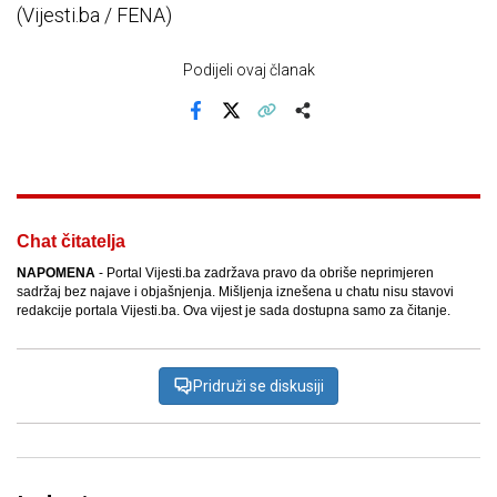
(Vijesti.ba / FENA)
Podijeli ovaj članak
Facebook
X
Kopiraj link
Više
Chat čitatelja
NAPOMENA
- Portal Vijesti.ba zadržava pravo da obriše neprimjeren
sadržaj bez najave i objašnjenja. Mišljenja iznešena u chatu nisu stavovi
redakcije portala Vijesti.ba. Ova vijest je sada dostupna samo za čitanje.
Pridruži se diskusiji