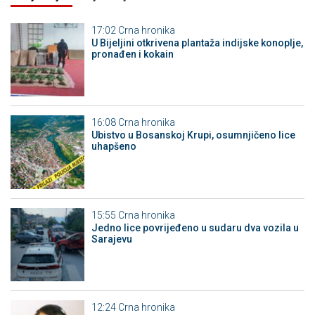
17:02
Crna hronika
​U Bijeljini otkrivena plantaža indijske konoplje,
pronađen i kokain
16:08
Crna hronika
Ubistvo u Bosanskoj Krupi, osumnjičeno lice
uhapšeno
15:55
Crna hronika
Јedno lice povrijeđeno u sudaru dva vozila u
Sarajevu
12:24
Crna hronika