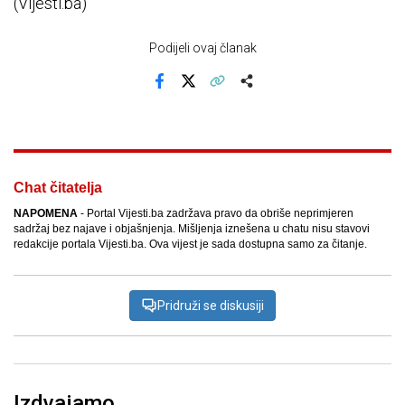
(Vijesti.ba)
Podijeli ovaj članak
Facebook
X
Kopiraj link
Više
Chat čitatelja
NAPOMENA
- Portal Vijesti.ba zadržava pravo da obriše neprimjeren
sadržaj bez najave i objašnjenja. Mišljenja iznešena u chatu nisu stavovi
redakcije portala Vijesti.ba. Ova vijest je sada dostupna samo za čitanje.
Pridruži se diskusiji
Izdvajamo