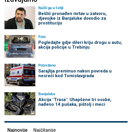
Našli ga u ćeliji
Bešlić pronađen mrtav u zatvoru,
djevojke iz Banjaluke dovodio za
prostituciju
Foto
Pogledajte gdje dileri kriju drogu u autu,
akcija policije u Trebinju
Potvrđeno
Sarajlija preminuo nakon povreda u
nesreći kod Tomislavgrada
Banjaluka
Akcija "Trasa": Uhapšene tri osobe,
nađeno 14 pušaka, pištolj i meci
Najnovije
Najčitanije