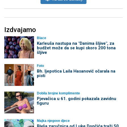
Izdvajamo
Blace
Karleuša nastupa na "Danima šljive", za
budžet može da se kupi skoro 200 tona
šljive
Foto
Bh. ljepotica Laila Hasanović očarala na
pisti
Dobila brojne komplimente
Pjevačica u 61. godini pokazala zavidnu
figuru
Majka njegove djece
Bivša zaručnica od Luke Dončića traži 50