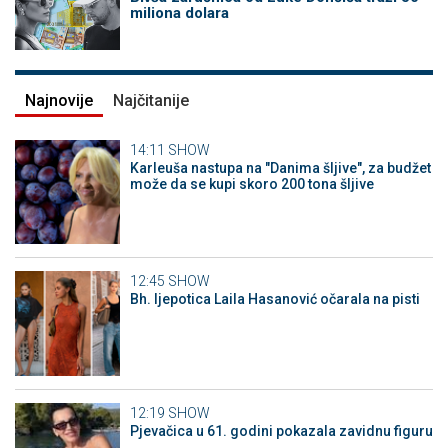
miliona dolara
Najnovije
Najčitanije
14:11
SHOW
Karleuša nastupa na "Danima šljive", za budžet
može da se kupi skoro 200 tona šljive
12:45
SHOW
Bh. ljepotica Laila Hasanović očarala na pisti
12:19
SHOW
Pjevačica u 61. godini pokazala zavidnu figuru