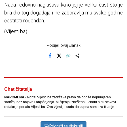
Nada redovno naglašava kako joj je velika čast što je
bila dio tog događaja i ne zaboravlja mu svake godine
čestitati rođendan.
(Vijesti.ba)
Podijeli ovaj članak
Facebook
X
Kopiraj link
Više
Chat čitatelja
NAPOMENA
- Portal Vijesti.ba zadržava pravo da obriše neprimjeren
sadržaj bez najave i objašnjenja. Mišljenja iznešena u chatu nisu stavovi
redakcije portala Vijesti.ba. Ova vijest je sada dostupna samo za čitanje.
Pridruži se diskusiji