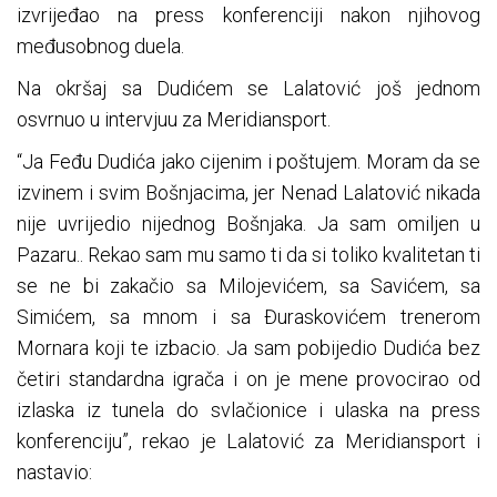
izvrijeđao na press konferenciji nakon njihovog
međusobnog duela.
Na okršaj sa Dudićem se Lalatović još jednom
osvrnuo u intervjuu za Meridiansport.
“Ja Feđu Dudića jako cijenim i poštujem. Moram da se
izvinem i svim Bošnjacima, jer Nenad Lalatović nikada
nije uvrijedio nijednog Bošnjaka. Ja sam omiljen u
Pazaru.. Rekao sam mu samo ti da si toliko kvalitetan ti
se ne bi zakačio sa Milojevićem, sa Savićem, sa
Simićem, sa mnom i sa Đuraskovićem trenerom
Mornara koji te izbacio. Ja sam pobijedio Dudića bez
četiri standardna igrača i on je mene provocirao od
izlaska iz tunela do svlačionice i ulaska na press
konferenciju”, rekao je Lalatović za Meridiansport i
nastavio: