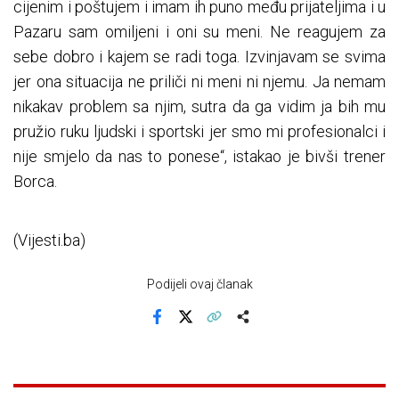
cijenim i poštujem i imam ih puno među prijateljima i u
Pazaru sam omiljeni i oni su meni. Ne reagujem za
sebe dobro i kajem se radi toga. Izvinjavam se svima
jer ona situacija ne priliči ni meni ni njemu. Ja nemam
nikakav problem sa njim, sutra da ga vidim ja bih mu
pružio ruku ljudski i sportski jer smo mi profesionalci i
nije smjelo da nas to ponese“, istakao je bivši trener
Borca.
(Vijesti.ba)
Podijeli ovaj članak
Facebook
X
Kopiraj link
Više