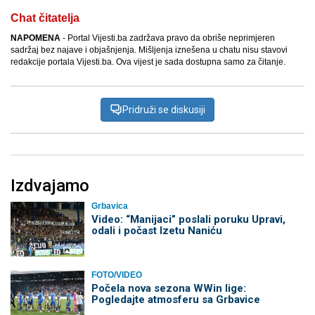
Chat čitatelja
NAPOMENA
- Portal Vijesti.ba zadržava pravo da obriše neprimjeren
sadržaj bez najave i objašnjenja. Mišljenja iznešena u chatu nisu stavovi
redakcije portala Vijesti.ba. Ova vijest je sada dostupna samo za čitanje.
Pridruži se diskusiji
Izdvajamo
Grbavica
Video: “Manijaci” poslali poruku Upravi,
odali i počast Izetu Naniću
FOTO/VIDEO
Počela nova sezona WWin lige:
Pogledajte atmosferu sa Grbavice