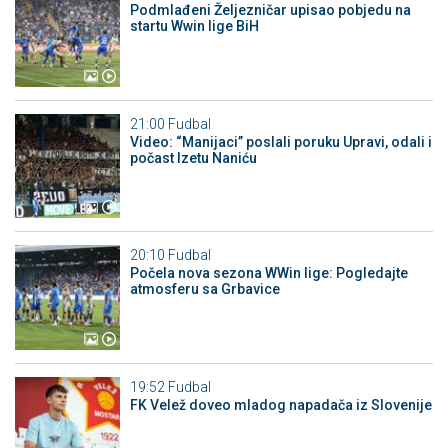
Podmlađeni Željezničar upisao pobjedu na
startu Wwin lige BiH
21:00
Fudbal
Video: “Manijaci” poslali poruku Upravi, odali i
počast Izetu Naniću
20:10
Fudbal
Počela nova sezona WWin lige: Pogledajte
atmosferu sa Grbavice
19:52
Fudbal
FK Velež doveo mladog napadača iz Slovenije