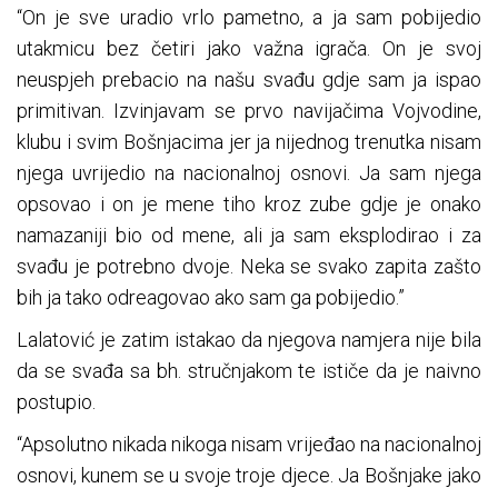
“On je sve uradio vrlo pametno, a ja sam pobijedio
utakmicu bez četiri jako važna igrača. On je svoj
neuspjeh prebacio na našu svađu gdje sam ja ispao
primitivan. Izvinjavam se prvo navijačima Vojvodine,
klubu i svim Bošnjacima jer ja nijednog trenutka nisam
njega uvrijedio na nacionalnoj osnovi. Ja sam njega
opsovao i on je mene tiho kroz zube gdje je onako
namazaniji bio od mene, ali ja sam eksplodirao i za
svađu je potrebno dvoje. Neka se svako zapita zašto
bih ja tako odreagovao ako sam ga pobijedio.”
Lalatović je zatim istakao da njegova namjera nije bila
da se svađa sa bh. stručnjakom te ističe da je naivno
postupio.
“Apsolutno nikada nikoga nisam vrijeđao na nacionalnoj
osnovi, kunem se u svoje troje djece. Ja Bošnjake jako