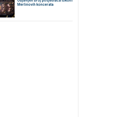
Objavljen broj posjetilaca tokom
Merlinovih koncerata