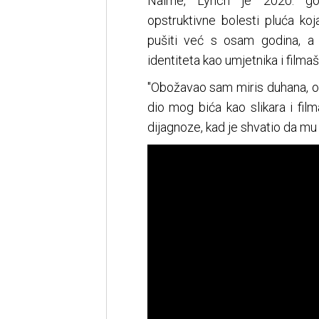
Naime, Lynch je 2020. god
opstruktivne bolesti pluća ko
pušiti već s osam godina, a
identiteta kao umjetnika i filmaš
"Obožavao sam miris duhana, oku
dio mog bića kao slikara i fil
dijagnoze, kad je shvatio da mu 