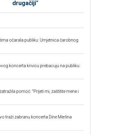
drugačiji"
tima očarala publiku: Umjetnica čarobnog
w
ovog koncerta krivicu prebacuju na publiku:
atražila pomoć: "Prijeti mi, zaštitite mene i
evo traži zabranu koncerta Dine Merlina