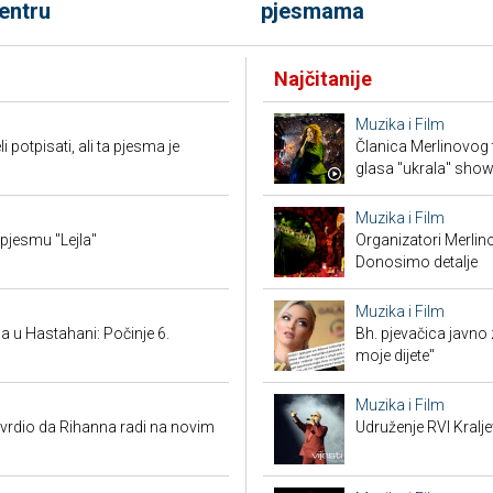
entru
pjesmama
Najčitanije
Muzika i Film
potpisati, ali ta pjesma je
Članica Merlinovog 
glasa "ukrala" sho
Muzika i Film
 pjesmu "Lejla"
Organizatori Merlin
Donosimo detalje
Muzika i Film
 u Hastahani: Počinje 6.
Bh. pjevačica javno z
moje dijete"
Muzika i Film
vrdio da Rihanna radi na novim
Udruženje RVI Kralj