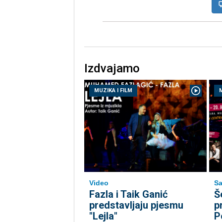
Izdvajamo
MUZIKA I FILM
M
Video
Sa
Fazla i Taik Ganić
Š
predstavljaju pjesmu
p
"Lejla"
P