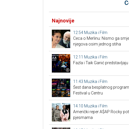
C
Najnovije
12:54
Muzika i Film
Ceca o Merlinu: Nismo ga smjeli 
njegova osim jednog stiha
12:11
Muzika i Film
Fazla i Taik Ganić predstavljaju
11:43
Muzika i Film
Šest dana besplatnog programa
Festival u Centru
14:10
Muzika i Film
Američki reper A$AP Rocky pot
pjesmama