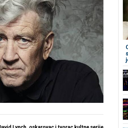
avid Lynch, oskarovac i tvorac kultne serije