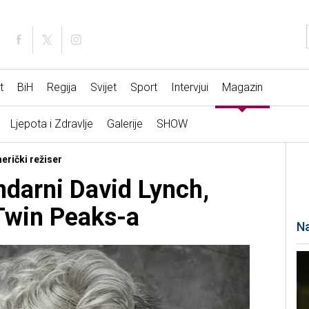
t
BiH
Regija
Svijet
Sport
Intervjui
Magazin
Ljepota i Zdravlje
Galerije
SHOW
erički režiser
darni David Lynch,
 Twin Peaks-a
Na