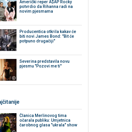
Američki reper A$AP Rocky
potvrdio da Rihanna radi na
novim pjesmama
Producentica otkrila kakav će
biti novi James Bond: "Bit će
potpuno drugačiji"
Severina predstavila novu
pjesmu "Pozovi me ti"
jčitanije
Članica Merlinovog tima
očarala publiku: Umjetnica
čarobnog glasa "ukrala" show