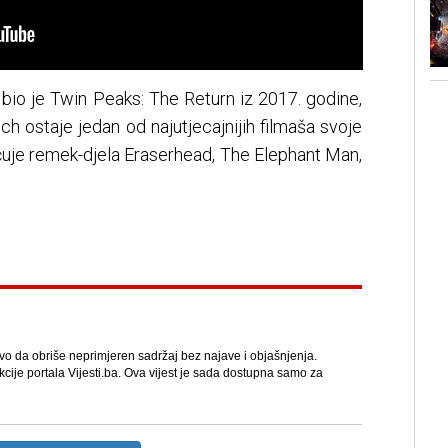
t bio je Twin Peaks: The Return iz 2017. godine,
ynch ostaje jedan od najutjecajnijih filmaša svoje
učuje remek-djela Eraserhead, The Elephant Man,
avo da obriše neprimjeren sadržaj bez najave i objašnjenja.
kcije portala Vijesti.ba. Ova vijest je sada dostupna samo za