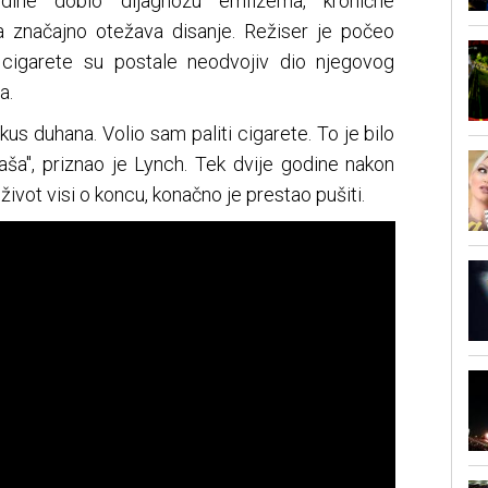
ine dobio dijagnozu emfizema, kronične
ja značajno otežava disanje. Režiser je počeo
 cigarete su postale neodvojiv dio njegovog
a.
s duhana. Volio sam paliti cigarete. To je bilo
maša", priznao je Lynch. Tek dvije godine nakon
život visi o koncu, konačno je prestao pušiti.