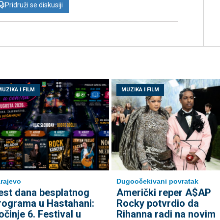
Pridruži se diskusiji
UZIKA I FILM
MUZIKA I FILM
rajevo
Dugoočekivani povratak
est dana besplatnog
Američki reper A$AP
rograma u Hastahani:
Rocky potvrdio da
očinje 6. Festival u
Rihanna radi na novim