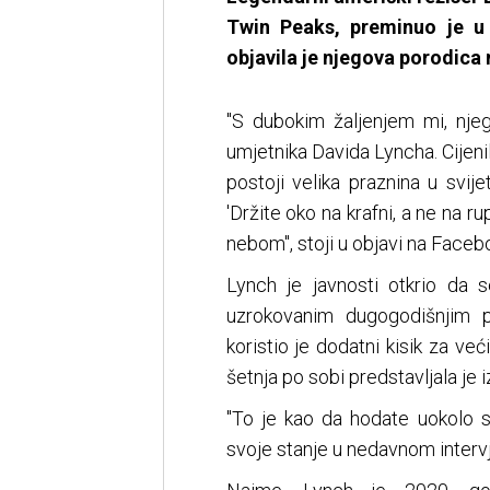
Twin Peaks, preminuo je u
objavila je njegova porodic
"S dubokim žaljenjem mi, njeg
umjetnika Davida Lyncha. Cijeni
postoji velika praznina u svije
'Držite oko na krafni, a ne na r
nebom", stoji u objavi na Faceb
Lynch je javnosti otkrio da 
uzrokovanim dugogodišnjim p
koristio je dodatni kisik za već
šetnja po sobi predstavljala je i
"To je kao da hodate uokolo s
svoje stanje u nedavnom interv