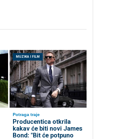
MUZIKA I FILM
Potraga traje
Producentica otkrila
kakav će biti novi James
Bond: "Bit će potpuno