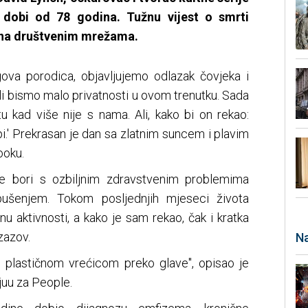
 dobi od 78 godina. Tužnu vijest o smrti
a na društvenim mrežama.
ova porodica, objavljujemo odlazak čovjeka i
li bismo malo privatnosti u ovom trenutku. Sada
tu kad više nije s nama. Ali, kako bi on rekao:
upi.' Prekrasan je dan sa zlatnim suncem i plavim
ooku.
se bori s ozbiljnim zdravstvenim problemima
ušenjem. Tokom posljednjih mjeseci života
inu aktivnosti, a kako je sam rekao, čak i kratka
zazov.
Na
 plastičnom vrećicom preko glave", opisao je
juu za People.