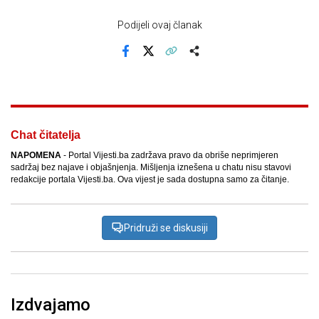
Podijeli ovaj članak
Facebook
X
Kopiraj link
Više
Chat čitatelja
NAPOMENA
- Portal Vijesti.ba zadržava pravo da obriše neprimjeren
sadržaj bez najave i objašnjenja. Mišljenja iznešena u chatu nisu stavovi
redakcije portala Vijesti.ba. Ova vijest je sada dostupna samo za čitanje.
Pridruži se diskusiji
Izdvajamo