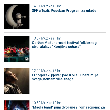
14:31
Muzika i Film
SFF u Tuzli: Poseban Program za mlade
13:07
Muzika i Film
Održan Međunarodni festival folklornog
stvaralaštva “Konjička sehara”
12:00
Muzika i Film
Crnogorski pjevač pao u očaj: Dosta mi je
svega, nemam više snage
10:50
Muzika i Film
"Magla band" puni dvorane širom regiona: Za