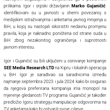
prilikama. Igor i srpski državljanin
Marko Gujaničić
identifikovani su u javnosti u shemi povezanoj s
medijskim istraživanjima i anketama javnog mnijenja u
BiH, u kojoj su nastojali iskoristiti nedavnu promjenu
pravila, koja je naknadno poništena od strane suda u
BiH zbog nezakonitog ograničenja i suprotnosti
javnom interesu.
Igor i Gujaničić su bili uključeni u osnivanje kompanije
SEE Media Research LTD
na Kipru i lokalnih operacija
u BiH. Igor je sarađivao sa saradnicima između
najmanje septembra 2023. i jula 2024. kako bi osigurao
da njegova preferirana kompanija ima monopol na
mjerenje gledanosti TV programa. Gujaničić je također
predložio Igoru strategiju manipulacije odgovorima na
TV anketama kako bi ostvarili svoje ciljeve.