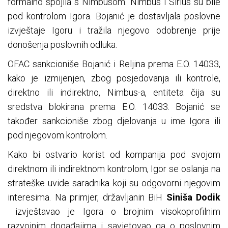
formalno spojila s Nimbusom. Nimbus i Sirius su bile
pod kontrolom Igora. Bojanić je dostavljala poslovne
izvještaje Igoru i tražila njegovo odobrenje prije
donošenja poslovnih odluka.
OFAC sankcioniše Bojanić i Reljina prema E.O. 14033,
kako je izmijenjen, zbog posjedovanja ili kontrole,
direktno ili indirektno, Nimbus-a, entiteta čija su
sredstva blokirana prema E.O. 14033. Bojanić se
također sankcioniše zbog djelovanja u ime Igora ili
pod njegovom kontrolom.
Kako bi ostvario korist od kompanija pod svojom
direktnom ili indirektnom kontrolom, Igor se oslanja na
strateške uvide saradnika koji su odgovorni njegovim
interesima. Na primjer, državljanin BiH
Siniša Dodik
izvještavao je Igora o brojnim visokoprofilnim
razvojnim događajima i savjetovao ga o poslovnim