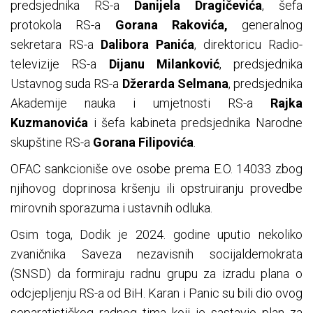
predsjednika RS-a
Danijela Dragičevića
, šefa
protokola RS-a
Gorana Rakovića,
generalnog
sekretara RS-a
Dalibora Panića
, direktoricu Radio-
televizije RS-a
Dijanu Milanković
, predsjednika
Ustavnog suda RS-a
Džerarda Selmana
, predsjednika
Akademije nauka i umjetnosti RS-a
Rajka
Kuzmanovića
i šefa kabineta predsjednika Narodne
skupštine RS-a
Gorana Filipovića
.
OFAC sankcioniše ove osobe prema E.O. 14033 zbog
njihovog doprinosa kršenju ili opstruiranju provedbe
mirovnih sporazuma i ustavnih odluka.
Osim toga, Dodik je 2024. godine uputio nekoliko
zvaničnika Saveza nezavisnih socijaldemokrata
(SNSD) da formiraju radnu grupu za izradu plana o
odcjepljenju RS-a od BiH. Karan i Panic su bili dio ovog
separatističkog radnog tima koji je sastavio plan za