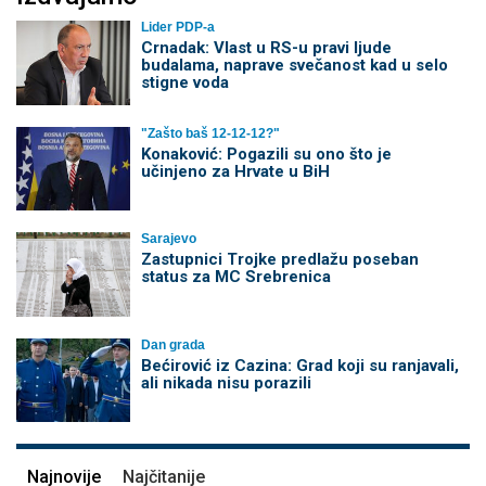
Lider PDP-a
Crnadak: Vlast u RS-u pravi ljude
budalama, naprave svečanost kad u selo
stigne voda
"Zašto baš 12-12-12?"
Konaković: Pogazili su ono što je
učinjeno za Hrvate u BiH
Sarajevo
Zastupnici Trojke predlažu poseban
status za MC Srebrenica
Dan grada
Bećirović iz Cazina: Grad koji su ranjavali,
ali nikada nisu porazili
Najnovije
Najčitanije