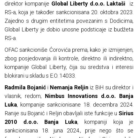
direktor kompanije
Global Liberty d.o.o. Laktaši
iz
RS-a, koja je također sankcionisana 20. oktobra 2023.
Zajedno s drugim entitetima povezanim s Dodicima,
Global Liberty je dobio unosne podsticaje iz budžeta
RS-a.
OFAC sankcioniše Ćorovića prema, kako je izmijenjen,
zbog posjedovanja ili kontrole, direktno ili indirektno,
kompanije Global Liberty, čija su sredstva i interesi
blokirani u skladu s E.O. 14033.
Radmila Bojanić
i
Nemanja Reljin
iz BiH su direktor i
vlasnik, redom,
Nimbus Innovations d.o.o. Banja
Luka
, kompanije sankcionisane 18. decembra 2024.
Ranije su Bojanić i Reljin obavljali iste funkcije u
Sirius
2010 d.o.o. Banja Luka
, kompaniji koja je
sankcionisana 18. juna 2024., prije nego što se