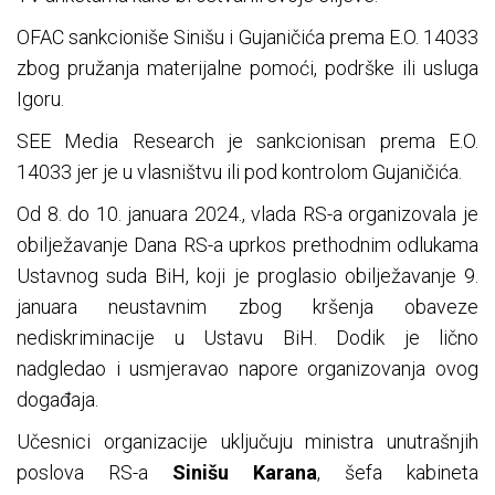
OFAC sankcioniše Sinišu i Gujaničića prema E.O. 14033
zbog pružanja materijalne pomoći, podrške ili usluga
Igoru.
SEE Media Research je sankcionisan prema E.O.
14033 jer je u vlasništvu ili pod kontrolom Gujaničića.
Od 8. do 10. januara 2024., vlada RS-a organizovala je
obilježavanje Dana RS-a uprkos prethodnim odlukama
Ustavnog suda BiH, koji je proglasio obilježavanje 9.
januara neustavnim zbog kršenja obaveze
nediskriminacije u Ustavu BiH. Dodik je lično
nadgledao i usmjeravao napore organizovanja ovog
događaja.
Učesnici organizacije uključuju ministra unutrašnjih
poslova RS-a
Sinišu Karana
, šefa kabineta