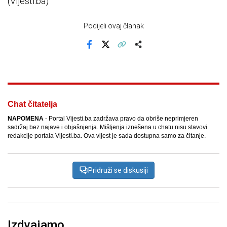
(Vijesti.ba)
Podijeli ovaj članak
Facebook
X
Kopiraj link
Više
Chat čitatelja
NAPOMENA
- Portal Vijesti.ba zadržava pravo da obriše neprimjeren
sadržaj bez najave i objašnjenja. Mišljenja iznešena u chatu nisu stavovi
redakcije portala Vijesti.ba. Ova vijest je sada dostupna samo za čitanje.
Pridruži se diskusiji
Izdvajamo