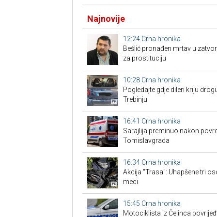
Najnovije
12:24
Crna hronika
Bešlić pronađen mrtav u zatvor
za prostituciju
10:28
Crna hronika
Pogledajte gdje dileri kriju drogu
Trebinju
16:41
Crna hronika
Sarajlija preminuo nakon povre
Tomislavgrada
16:34
Crna hronika
Akcija "Trasa": Uhapšene tri os
meci
15:45
Crna hronika
Motociklista iz Čelinca povrije