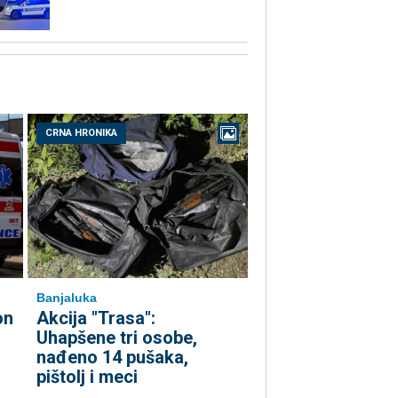
CRNA HRONIKA
Banjaluka
on
Akcija "Trasa":
Uhapšene tri osobe,
nađeno 14 pušaka,
pištolj i meci