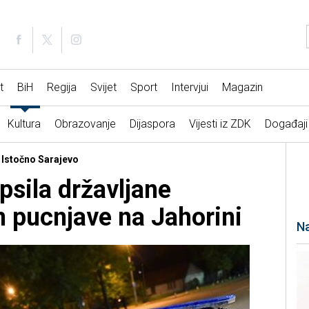
t
BiH
Regija
Svijet
Sport
Intervjui
Magazin
Kultura
Obrazovanje
Dijaspora
Vijesti iz ZDK
Događaji
 Istočno Sarajevo
psila državljane
 pucnjave na Jahorini
Na