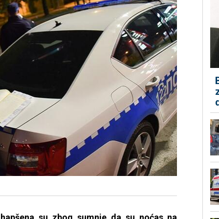
 uhapšena su zbog sumnje da su noćas na