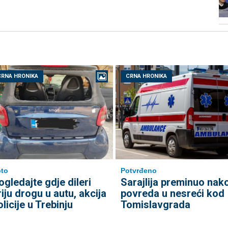
CRNA HRONIKA
CRNA HRONIKA
to
Potvrđeno
ogledajte gdje dileri
Sarajlija preminuo nak
riju drogu u autu, akcija
povreda u nesreći kod
olicije u Trebinju
Tomislavgrada