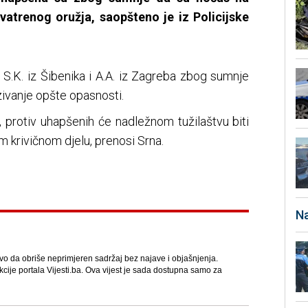
vatrenog oružja, saopšteno je iz Policijske
li S.K. iz Šibenika i A.A. iz Zagreba zbog sumnje
azivanje opšte opasnosti.
 protiv uhapšenih će nadležnom tužilaštvu biti
 krivičnom djelu, prenosi Srna.
Na
avo da obriše neprimjeren sadržaj bez najave i objašnjenja.
kcije portala Vijesti.ba. Ova vijest je sada dostupna samo za