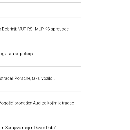
a Dobrinji: MUP RS i MUP KS sprovode
oglasila se policija
tradali Porsche, taksi vozilo...
ogošći pronađen Audi za kojim je tragao
om Sarajevu ranjen Davor Dabić