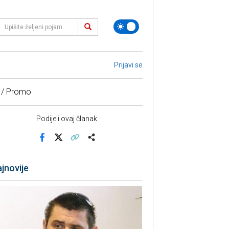
Prijavi se
 / Promo
Podijeli ovaj članak
Facebook
X
Kopiraj link
Više
jnovije