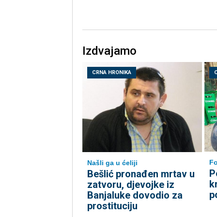
Izdvajamo
CRNA HRONIKA
Fo
Našli ga u ćeliji
P
Bešlić pronađen mrtav u
k
zatvoru, djevojke iz
p
Banjaluke dovodio za
prostituciju