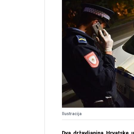
Ilustracija
Dva državljanina Hrvatske