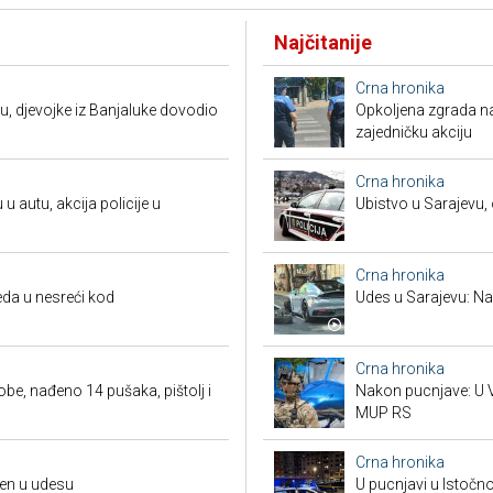
Najčitanije
Crna hronika
u, djevojke iz Banjaluke dovodio
Opkoljena zgrada n
zajedničku akciju
Crna hronika
 u autu, akcija policije u
Ubistvo u Sarajevu, 
Crna hronika
da u nesreći kod
Udes u Sarajevu: Nas
Crna hronika
obe, nađeno 14 pušaka, pištolj i
Nakon pucnjave: U V
MUP RS
Crna hronika
đen u udesu
U pucnjavi u Istočn