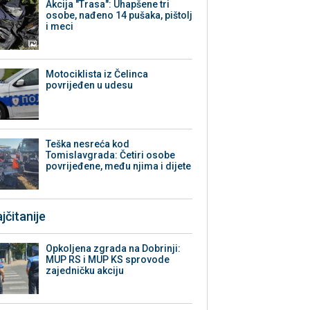
Akcija "Trasa": Uhapšene tri
osobe, nađeno 14 pušaka, pištolj
i meci
Motociklista iz Čelinca
povrijeđen u udesu
Teška nesreća kod
Tomislavgrada: Četiri osobe
povrijeđene, među njima i dijete
jčitanije
Opkoljena zgrada na Dobrinji:
MUP RS i MUP KS sprovode
zajedničku akciju