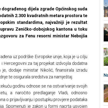
e dograđenog dijela zgrade Općinskog suda
dodatnih 2.300 kvadratnih metara prostora te
opskim standardima, najvažniji je rezultat
i upravu Zeničko-dobojskog kantona u toku
azgovoru za Fenu resorni ministar Nebojša
ađena uz podrške Evropske unije, koja je u cilju
 i Hercegovini za taj projekat izdvojila dodatna
je, dodaje ministar Nikolić, finansirala izradu
Na
nje te osigurala sredstva za namještaj.
 tekuću godinu odnose se na ostvarivanje svojih
etu, a naročito predlaganje Vladi, odnosno
na o prijavljivanju i postupku provjere podataka
cija. Spomenuti je zakon u formi nacrta usvojen