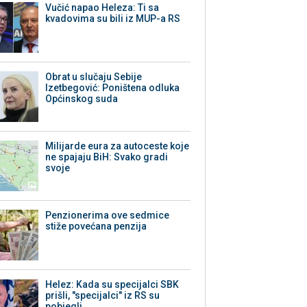
Vučić napao Heleza: Ti sa
kvadovima su bili iz MUP-a RS
Obrat u slučaju Sebije
Izetbegović: Poništena odluka
Općinskog suda
Milijarde eura za autoceste koje
ne spajaju BiH: Svako gradi
svoje
Penzionerima ove sedmice
stiže povećana penzija
Helez: Kada su specijalci SBK
prišli, "specijalci" iz RS su
pobjegli