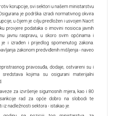
otiv korupcije, svi sektori u našem ministarstvu
. Osigurana je podrška izradi normativnog okvira
upcije, u čijem je cilju predložen i usvojen Nacrt
upku provjere podataka o imovini nosioca javnih
enu javnu raspravu, u skoro svim općinama i
 je i izrađen i prijedlog spomenutog zakona.
bavljanja zakonom predviđenih mišljenja - naveo
pristrasnog pravosuđa, dodaje, ostvareni su i
a sredstava kojima su osigurani materijalni
d.
baveze za izvršenje sigurnosnih mjera, kao i 80
e sankcije rad za opće dobro na slobodi te
i iz nadležnosti sektora - istakao je.
odinu na poziciji tog ministarstva, za