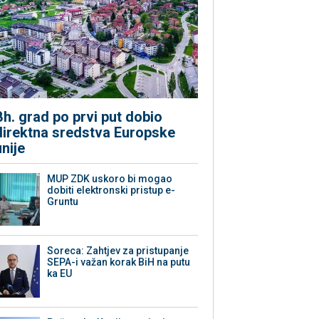
Bh. grad po prvi put dobio
direktna sredstva Europske
unije
MUP ZDK uskoro bi mogao
dobiti elektronski pristup e-
Gruntu
Soreca: Zahtjev za pristupanje
SEPA-i važan korak BiH na putu
ka EU