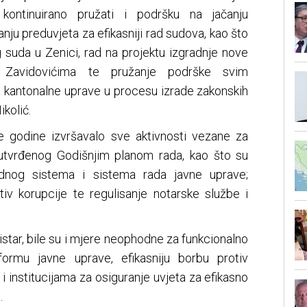
kontinuirano pružati i podršku na jačanju
anju preduvjeta za efikasniji rad sudova, kao što
 suda u Zenici, rad na projektu izgradnje nove
Zavidovićima te pružanje podrške svim
ma kantonalne uprave u procesu izrade zakonskih
ikolić.
le godine izvršavalo sve aktivnosti vezane za
 utvrđenog Godišnjim planom rada, kao što su
udnog sistema i sistema rada javne uprave;
tiv korupcije te regulisanje notarske službe i
istar, bile su i mjere neophodne za funkcionalno
formu javne uprave, efikasniju borbu protiv
i institucijama za osiguranje uvjeta za efikasno
.