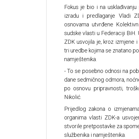
Fokus je bio i na usklađivanju
izradu i predlaganje Vladi 
osnovama utvrđene Kolektivn
sudske vlasti u Federaciji BiH
ZDK usvojila je, kroz izmjene 
tri uredbe kojima se znatano po
namještenika.
- To se posebno odnosi na pob
dane sedmičnog odmora, noćnog
po osnovu pripravnosti, troš
Nikolić.
Prijedlog zakona o izmjenam
organima vlasti ZDK-a usvoj
stvorile pretpostavke za spome
službenika i namještenika.