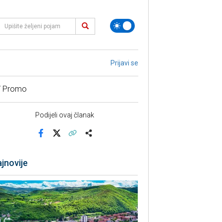
Prijavi se
/ Promo
Podijeli ovaj članak
Facebook
X
Kopiraj link
Više
jnovije