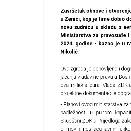
Završetak obnove i otvorenj
u Zenici, koji je time dobio 
novu sudnicu u skladu s evr
Ministarstva za pravosuđe 
2024. godine - kazao je u r
Nikolić.
Ova zgrada je obnovljena i dogr
jačanja vladavine prava u Bosni
dva miliona eura. Vlada ZDK-a 
projektne dokumentacije dograd
- Planovi ovog ministarstva za
nadležnosti u punom kapacit
Skupštini ZDK-a Prijedloga zako
o imovini nosilaca javnih funk