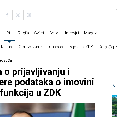
t
BiH
Regija
Svijet
Sport
Intervjui
Magazin
Kultura
Obrazovanje
Dijaspora
Vijesti iz ZDK
Događaji 
avosuđa
 prijavljivanju i
ere podataka o imovini
Na
 funkcija u ZDK