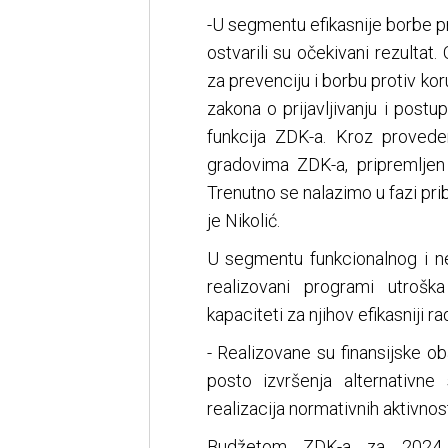
-U segmentu efikasnije borbe pr
ostvarili su očekivani rezultat
za prevenciju i borbu protiv kor
zakona o prijavljivanju i post
funkcija ZDK-a. Kroz proved
gradovima ZDK-a, pripremljen
Trenutno se nalazimo u fazi pri
je Nikolić.
U segmentu funkcionalnog i ne
realizovani programi utrošk
kapaciteti za njihov efikasniji ra
- Realizovane su finansijske o
posto izvršenja alternativn
realizacija normativnih aktivnost
Budžetom ZDK-a za 2024. g