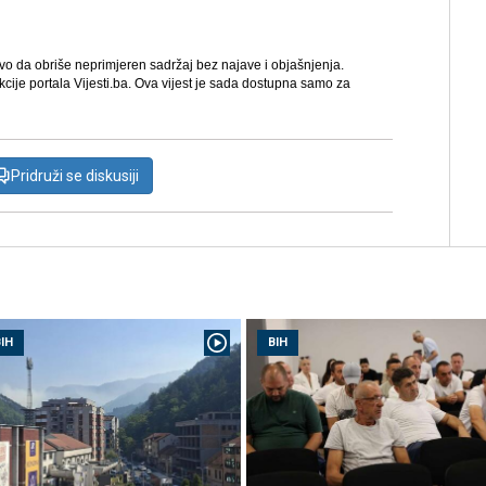
avo da obriše neprimjeren sadržaj bez najave i objašnjenja.
kcije portala Vijesti.ba. Ova vijest je sada dostupna samo za
Pridruži se diskusiji
IH
BIH