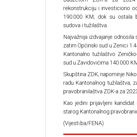
rekonstrukciju i investiciono 
190.000 KM, dok su ostala b
sudova i tužilaštva.
Najvažnija izdvajanje odnosila
zatim Općinski sud u Zenici 1
Kantonalno tužilaštvo Zeničk
sud u Zavidovićima 140.000 KM
Skupština ZDK, napominje Nikoli
radu Kantonalnog tužilaštva, 
pravobranilaštva ZDK-a za 2023
Kao jedini prijavljeni kandida
starog Kantonalnog pravobrani
(Vijesti.ba/FENA)