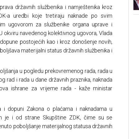
 prava državnih službenika i namještenika kroz
ZDK-a uredbi koje tretiraju naknade po svim
im ugovorom za službenike organa uprave i
. U okviru navedenog kolektivnog ugovora, Vlada
i dopune postojećih kao i kroz donošenje novih,
boljšava materijalni status državnih službenika i
oljšanja u pogledu prekovremenog rada, rada u
 rad i rada u dane državnih praznika, naknada
kova ishrane za vrijeme rada - kaže ministar
a i dopuni Zakona o plaćama i naknadama u
en je i od strane Skupštine ZDK, čime su se
nuto poboljšanje materijalnog statusa državnih