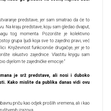
stvaranje predstave, jer sam smatrao da će to
ravu. Na kraju predstave, koju sam gledao dvaput,
nagu tog momenta. Pozorište je kolektivno
toji grupa ljudi koja sve to zajedno pravi, već
ici. Književnost funkcioniše drugačije, jer je to
orište iskustvo zajednice. Vlastitu knjigu sam
 bio dijelom te zajedničke emocije.“
mana je srž predstave, ali nosi i duboko
osti. Kako mislite da publika danas vidi ovu
ubavnu priču kao odjek prošlih vremena, ali i kao
društvenih izazova.