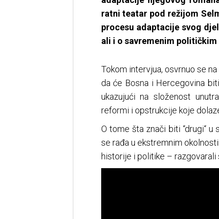
ratni teatar pod režijom Se
procesu adaptacije svog djel
ali i o savremenim političkim
Tokom intervjua, osvrnuo se na p
da će Bosna i Hercegovina biti
ukazujući na složenost unutra
reformi i opstrukcije koje dolaze
O tome šta znači biti “drugi“ u 
se rađa u ekstremnim okolnostim
historije i politike – razgovar