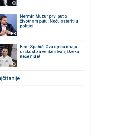
Nermin Muzur prvi put o
životnom putu: Neću ostariti u
politici
Emir Spahić: Ova djeca imaju
drskost za velike stvari, Džeko
neće niđe!
jčitanije