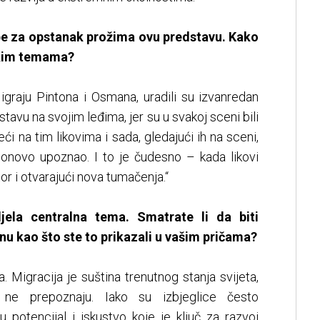
rbe za opstanak prožima ovu predstavu. Kako
škim temama?
 igraju Pintona i Osmana, uradili su izvanredan
dstavu na svojim leđima, jer su u svakoj sceni bili
ći na tim likovima i sada, gledajući ih na sceni,
onovo upoznao. I to je čudesno – kada likovi
tor i otvarajući nova tumačenja.“
djela centralna tema. Smatrate li da biti
inu kao što ste to prikazali u vašim pričama?
ca. Migracija je suština trenutnog stanja svijeta,
e prepoznaju. Iako su izbjeglice često
ju potencijal i iskustvo koje je ključ za razvoj