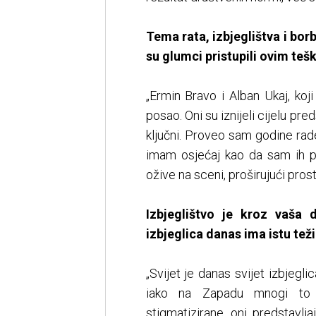
Tema rata, izbjeglištva i bo
su glumci pristupili ovim te
„Ermin Bravo i Alban Ukaj, koji
posao. Oni su iznijeli cijelu pre
ključni. Proveo sam godine rade
imam osjećaj kao da sam ih p
ožive na sceni, proširujući pros
Izbjeglištvo je kroz vaša 
izbjeglica danas ima istu tež
„Svijet je danas svijet izbjegli
iako na Zapadu mnogi to n
stigmatizirane, oni predstavlja