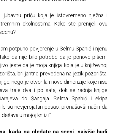
 ljubavnu priču koja je istovremeno nježna i
stremnim okolnostima. Kako ste prenijeli ovu
 scenu?
 sam potpuno povjerenje u Selmu Spahić i njenu
 tako da nije bilo potrebe da je ponovo pišem.
ivo jeste da je moja knjiga, koja je u književnoj
zorišta, briljantno prevedena na jezik pozorišta.
ige, nego je otvorila i nove dimenzije koje nisu
tava traje dva i po sata, dok se radnja knjige
arajeva do Šangaja. Selma Spahić i ekipa
ile su nevjerojatan posao, pronašavši način da
dešava u mojoj knjizi.“
na, kada ga gledate na sceni, najviše budi