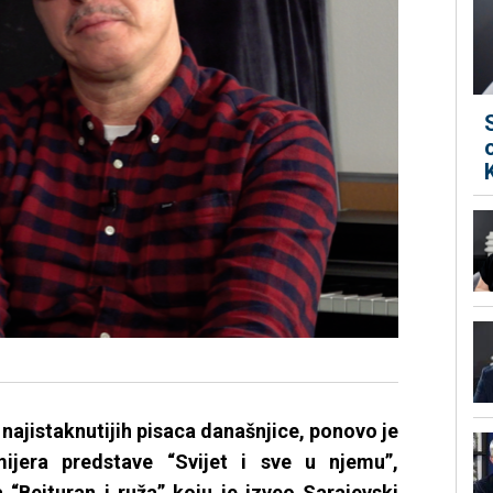
ajistaknutijih pisaca današnjice, ponovo je
ijera predstave “Svijet i sve u njemu”,
“Bejturan i ruža” koju je izveo Sarajevski