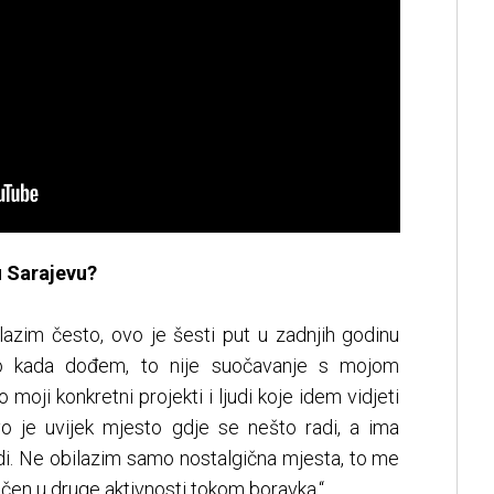
u Sarajevu?
olazim često, ovo je šesti put u zadnjih godinu
o kada dođem, to nije suočavanje s mojom
moji konkretni projekti i ljudi koje idem vidjeti
o je uvijek mjesto gdje se nešto radi, a ima
udi. Ne obilazim samo nostalgična mjesta, to me
čen u druge aktivnosti tokom boravka.“