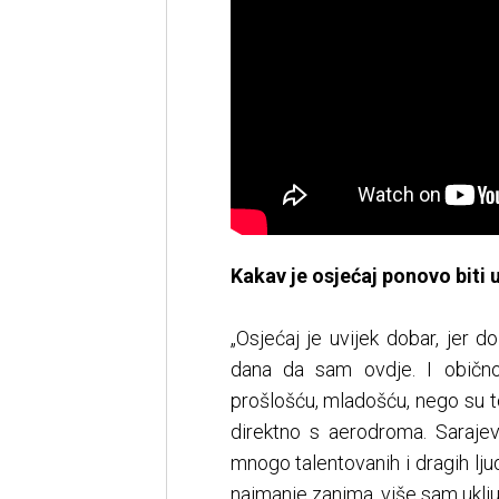
Kakav je osjećaj ponovo biti 
„Osjećaj je uvijek dobar, jer d
dana da sam ovdje. I običn
prošlošću, mladošću, nego su to 
direktno s aerodroma. Sarajev
mnogo talentovanih i dragih lj
najmanje zanima, više sam uklju