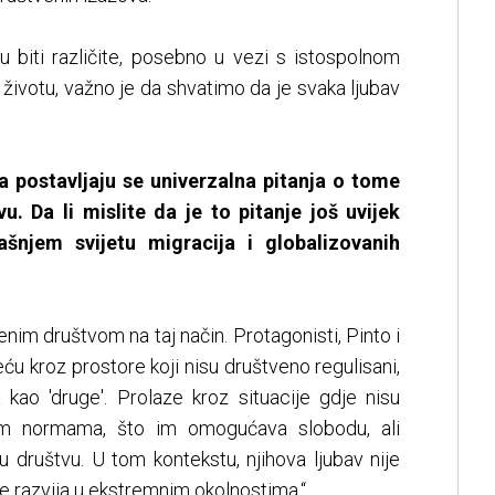
u biti različite, posebno u vezi s istospolnom
i u životu, važno je da shvatimo da je svaka ljubav
a postavljaju se univerzalna pitanja o tome
tvu. Da li mislite da je to pitanje još uvijek
ašnjem svijetu migracija i globalizovanih
nim društvom na taj način. Protagonisti, Pinto i
ću kroz prostore koji nisu društveno regulisani,
 kao 'druge'. Prolaze kroz situacije gdje nisu
enim normama, što im omogućava slobodu, ali
 društvu. U tom kontekstu, njihova ljubav nije
se razvija u ekstremnim okolnostima.“