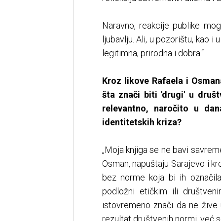
Naravno, reakcije publike mog
ljubavlju. Ali, u pozorištu, kao 
legitimna, prirodna i dobra.“
Kroz likove Rafaela i Osman
šta znači biti 'drugi' u druš
relevantno, naročito u dan
identitetskih kriza?
„Moja knjiga se ne bavi savreme
Osman, napuštaju Sarajevo i kre
bez norme koja bi ih označila
podložni etičkim ili društv
istovremeno znači da ne žive u
rezultat društvenih normi, već 