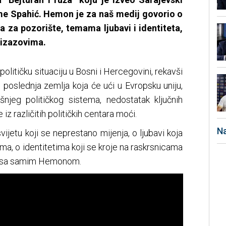
lme Spahić. Hemon je za naš medij govorio o
a za pozorište, temama ljubavi i identiteta,
 izazovima.
olitičku situaciju u Bosni i Hercegovini, rekavši
 poslednja zemlja koja će ući u Evropsku uniju,
šnjeg političkog sistema, nedostatak ključnih
 iz različitih političkih centara moći.
Na
svijetu koji se neprestano mijenja, o ljubavi koja
a, o identitetima koji se kroje na raskrsnicama
ali sa samim Hemonom.