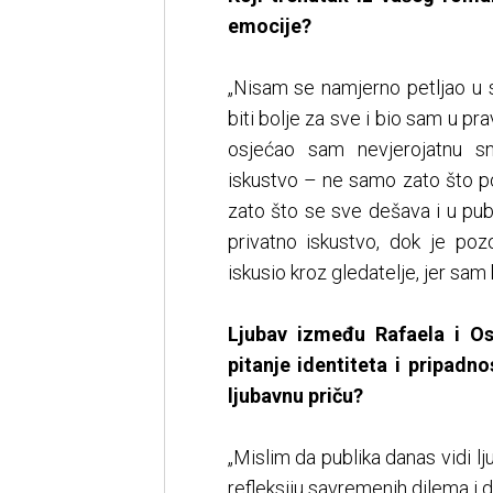
emocije?
„Nisam se namjerno petljao u 
biti bolje za sve i bio sam u p
osjećao sam nevjerojatnu s
iskustvo – ne samo zato što pos
zato što se sve dešava i u publ
privatno iskustvo, dok je poz
iskusio kroz gledatelje, jer sam
Ljubav između Rafaela i Os
pitanje identiteta i pripadn
ljubavnu priču?
„Mislim da publika danas vidi lj
refleksiju savremenih dilema i 