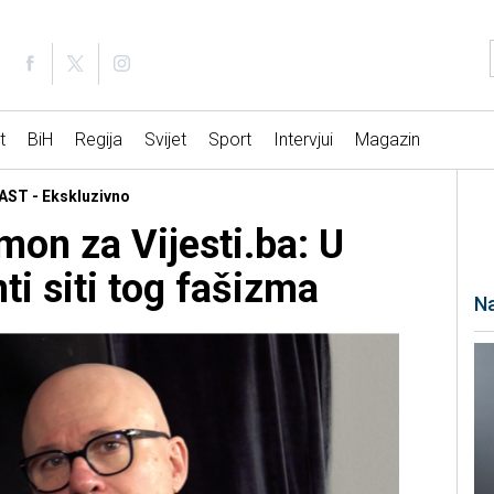
t
BiH
Regija
Svijet
Sport
Intervjui
Magazin
AST - Ekskluzivno
on za Vijesti.ba: U
nti siti tog fašizma
Na