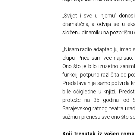
„Svijet i sve u njemu“ donosi
dramatična, a odvija se u ek
složenu dinamiku na pozorišnu
„Nisam radio adaptaciju, imao
ekipu. Priču sam već napisao,
Ono što je bilo izuzetno zanimlj
funkciji potpuno različita od po
Predstava nije samo potvrda knj
bile očigledne u knjizi. Preds
proteže na 35 godina, od S
Sarajevskog ratnog teatra urad
sažmu i prenesu sve ono što se 
Koji trenutak iz vašeg roma