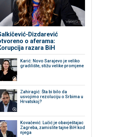
Salkičević-Dizdarević
otvoreno o aferama:
Korupcija razara BiH
Karić: Novo Sarajevo je veliko
gradilište, stižu velike promjene
Zahiragić: Šta bi bilo da
usvojimo rezoluciju o Srbima u
Hrvatskoj?
Kovačević: Lučić je obavještajac
Zagreba, zamislite tajne BiH kod
njega