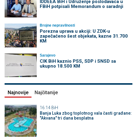
IDDEEA BiH i Udruženje poslodavaca u
FBiH potpisali Memorandum o saradnji
Brojne nepravilnosti
Porezna uprava u akciji: U ZDK-u
zapečaćeno šest objekata, kazne 31.700
KM
Sarajevo
CIK BiH kaznio PSS, SDP i SNSD sa
ukupno 18.500 KM
Najnovije
Najčitanije
16:14
BiH
Banja Luka zbog toplotnog vala časti građane:
"Akvana" tri dana besplatna