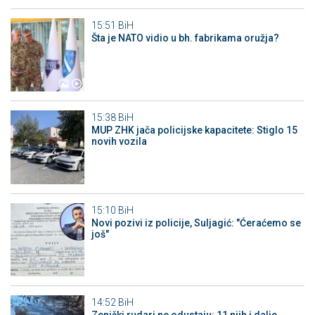
15:51
BiH
Šta je NATO vidio u bh. fabrikama oružja?
15:38
BiH
MUP ZHK jača policijske kapacitete: Stiglo 15
novih vozila
15:10
BiH
Novi pozivi iz policije, Suljagić: "Ćeraćemo se
još"
14:52
BiH