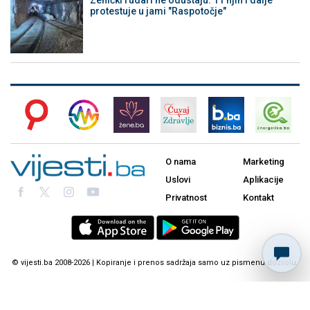
Zenički rudari ne odustaju: 11 njih i dalje
protestuje u jami "Raspotočje"
O nama
Marketing
Uslovi
Aplikacije
Privatnost
Kontakt
© vijesti.ba 2008-2026 | Kopiranje i prenos sadržaja samo uz pismenu dozvolu.