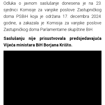
Odluka o javnom saslušanje donesena je na 23.
sjednici Komisije za vanjske poslove Zastupničkog
doma PSBiH koja je održana 17. decembra 2024.
godine, a zakazala je Komisija za vanjske poslove
Zastupničkog doma Parlamentarne skupštine BiH.
Saslušanju nije prisustvovala predsjedavajuća
Vijeća ministara BiH Borjana Krišto.