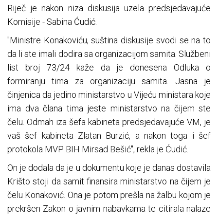
Riječ je nakon niza diskusija uzela predsjedavajuće
Komisije - Sabina Ćudić.
"Ministre Konakoviću, suština diskusije svodi se na to
da li ste imali dodira sa organizacijom samita. Službeni
list broj 73/24 kaže da je donesena Odluka o
formiranju tima za organizaciju samita. Jasna je
činjenica da jedino ministarstvo u Vijeću ministara koje
ima dva člana tima jeste ministarstvo na čijem ste
čelu. Odmah iza šefa kabineta predsjedavajuće VM, je
vaš šef kabineta Zlatan Burzić, a nakon toga i šef
protokola MVP BIH Mirsad Bešić", rekla je Ćudić.
On je dodala da je u dokumentu koje je danas dostavila
Krišto stoji da samit finansira ministarstvo na čijem je
čelu Konaković. Ona je potom prešla na žalbu kojom je
prekršen Zakon o javnim nabavkama te citirala nalaze