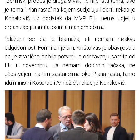
"Berlinski proces je druga stvar. To nije ista tema. Ovo
je tema "Plan rasta" na kojem sudjeluju lideri", rekao je
Konaković, uz dodatak da MVP BIH nema udjel u
organizaciji samita, osim u manjem obimu.
"Slažem se da je blamaža, ali nemam nikakvu
odgovornost. Formiran je tim, Krišto vas je obavijestila
da je zvanično dobila potvrdu o održavanju samita od
EU u novembru. Ja nemam dodirnih tačaka, ne
učestvujem na tim sastancima oko Plana rasta, tamo
idu ministri Košarac i Amidžić", rekao je Konaković.