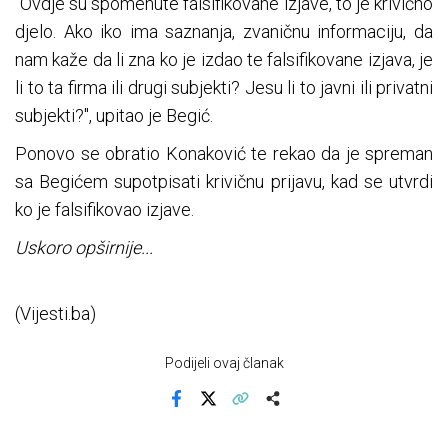
"Ovdje su spomenute falsifikovane izjave, to je krivično
djelo. Ako iko ima saznanja, zvaničnu informaciju, da
nam kaže da li zna ko je izdao te falsifikovane izjava, je
li to ta firma ili drugi subjekti? Jesu li to javni ili privatni
subjekti?", upitao je Begić.
Ponovo se obratio Konaković te rekao da je spreman
sa Begićem supotpisati krivičnu prijavu, kad se utvrdi
ko je falsifikovao izjave.
Uskoro opširnije...
(Vijesti.ba)
Podijeli ovaj članak
Facebook
X
Kopiraj link
Više