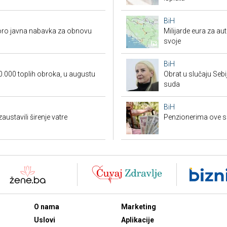
BiH
koro javna nabavka za obnovu
Milijarde eura za au
svoje
BiH
0.000 toplih obroka, u augustu
Obrat u slučaju Seb
suda
BiH
austavili širenje vatre
Penzionerima ove s
O nama
Marketing
Uslovi
Aplikacije