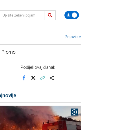
Prijavi se
/ Promo
Podijeli ovaj članak
Facebook
X
Kopiraj link
Više
jnovije