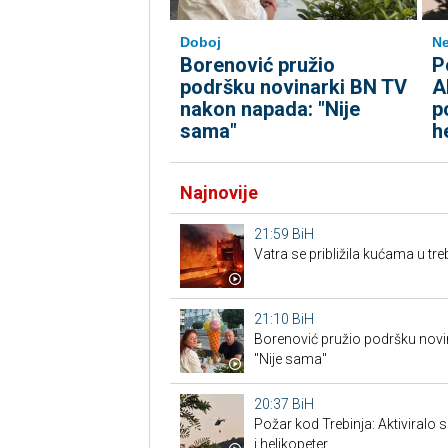
Doboj
Ne
Borenović pružio
P
podršku novinarki BN TV
A
nakon napada: "Nije
p
sama"
h
Najnovije
21:59
BiH
Vatra se približila kućama u tr
21:10
BiH
Borenović pružio podršku nov
"Nije sama"
20:37
BiH
Požar kod Trebinja: Aktiviralo
i helikopeter