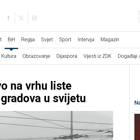
t
BiH
Regija
Svijet
Sport
Intervjui
Magazin
Kultura
Obrazovanje
Dijaspora
Vijesti iz ZDK
Događaji 
o na vrhu liste
 gradova u svijetu
Na