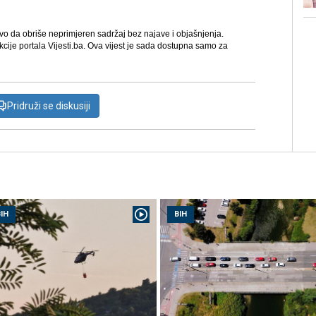
avo da obriše neprimjeren sadržaj bez najave i objašnjenja.
kcije portala Vijesti.ba. Ova vijest je sada dostupna samo za
Pridruži se diskusiji
IH
BIH