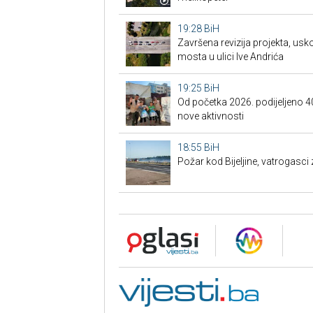
19:28
BiH
Završena revizija projekta, us
mosta u ulici Ive Andrića
19:25
BiH
Od početka 2026. podijeljeno 4
nove aktivnosti
18:55
BiH
Požar kod Bijeljine, vatrogasci z