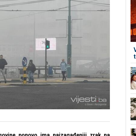
govine ponovo ima najzagađeniji zrak na