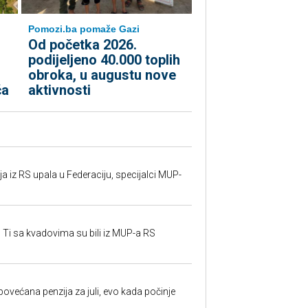
Pomozi.ba pomaže Gazi
Od početka 2026.
podijeljeno 40.000 toplih
obroka, u augustu nove
ća
aktivnosti
 iz RS upala u Federaciju, specijalci MUP-
 Ti sa kvadovima su bili iz MUP-a RS
ovećana penzija za juli, evo kada počinje