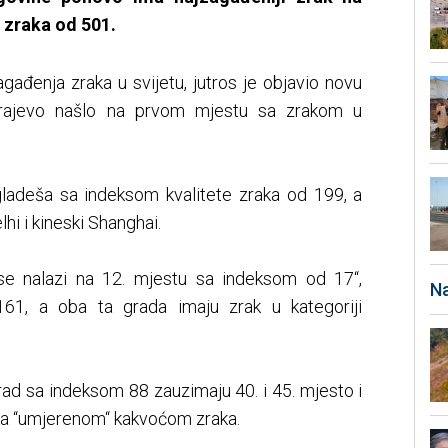
 zraka od 501.
zagađenja zraka u svijetu, jutros je objavio novu
arajevo našlo na prvom mjestu sa zrakom u
ngladeša sa indeksom kvalitete zraka od 199, a
lhi i kineski Shanghai.
 se nalazi na 12. mjestu sa indeksom od 17“,
Na
61, a oba ta grada imaju zrak u kategoriji
ad sa indeksom 88 zauzimaju 40. i 45. mjesto i
 sa “umjerenom“ kakvoćom zraka.