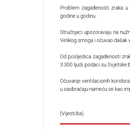
Problem zagađenosti zraka u
godine u godinu.
Stručnjaci upozoravaju na nužno
Velikog smoga i očuvao dašak vje
Od posljedica zagađenosti zra
3.300 ljudi, podaci su Svjetske banke.
Očuvanje ventilacionih koridora
u saobraćaju nameću se kao imp
(Vijesti.ba)