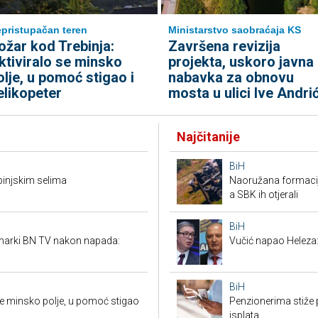
pristupačan teren
Ministarstvo saobraćaja KS
ožar kod Trebinja:
Završena revizija
ktiviralo se minsko
projekta, uskoro javna
olje, u pomoć stigao i
nabavka za obnovu
elikopeter
mosta u ulici Ive Andri
Najčitanije
BiH
ebinjskim selima
Naoružana formacija
a SBK ih otjerali
BiH
inarki BN TV nakon napada:
Vučić napao Heleza:
BiH
 se minsko polje, u pomoć stigao
Penzionerima stiže p
isplata