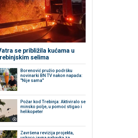
Vatra se približila kućama u
trebinjskim selima
Borenović pružio podršku
novinarki BN TV nakon napada:
"Nije sama"
Požar kod Trebinja: Aktiviralo se
minsko polje, u pomoć stigao i
helikopeter
Završena revizija projekta,
uskoro javna nabavka za