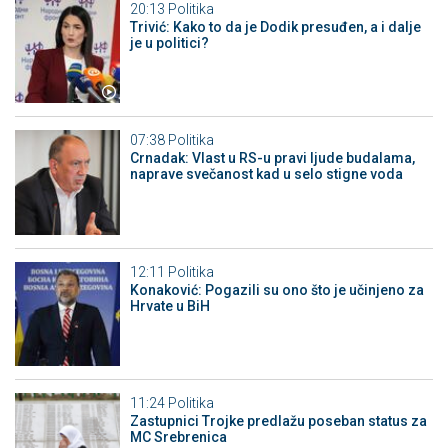
20:13
Politika
Trivić: Kako to da je Dodik presuđen, a i dalje
je u politici?
07:38
Politika
Crnadak: Vlast u RS-u pravi ljude budalama,
naprave svečanost kad u selo stigne voda
12:11
Politika
Konaković: Pogazili su ono što je učinjeno za
Hrvate u BiH
11:24
Politika
Zastupnici Trojke predlažu poseban status za
MC Srebrenica