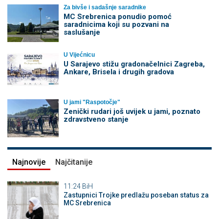
Za bivše i sadašnje saradnike
MC Srebrenica ponudio pomoć
saradnicima koji su pozvani na
saslušanje
U Vijećnicu
U Sarajevo stižu gradonačelnici Zagreba,
Ankare, Brisela i drugih gradova
U jami "Raspotočje"
Zenički rudari još uvijek u jami, poznato
zdravstveno stanje
Najnovije
Najčitanije
11:24
BiH
Zastupnici Trojke predlažu poseban status za
MC Srebrenica