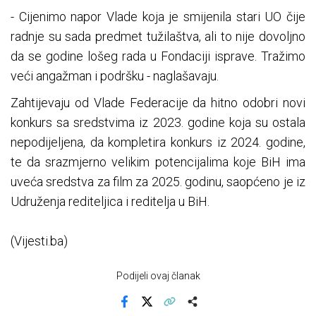
- Cijenimo napor Vlade koja je smijenila stari UO čije
radnje su sada predmet tužilaštva, ali to nije dovoljno
da se godine lošeg rada u Fondaciji isprave. Tražimo
veći angažman i podršku - naglašavaju.
Zahtijevaju od Vlade Federacije da hitno odobri novi
konkurs sa sredstvima iz 2023. godine koja su ostala
nepodijeljena, da kompletira konkurs iz 2024. godine,
te da srazmjerno velikim potencijalima koje BiH ima
uveća sredstva za film za 2025. godinu, saopćeno je iz
Udruženja rediteljica i reditelja u BiH.
(Vijesti.ba)
Podijeli ovaj članak
Facebook
X
Kopiraj link
Više