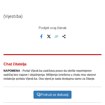
(Vijesti.ba)
Podijeli ovaj članak
Facebook
X
Kopiraj link
Više
Chat čitatelja
NAPOMENA
- Portal Vijesti.ba zadržava pravo da obriše neprimjeren
sadržaj bez najave i objašnjenja. Mišljenja iznešena u chatu nisu stavovi
redakcije portala Vijesti.ba. Ova vijest je sada dostupna samo za čitanje.
Pridruži se diskusiji