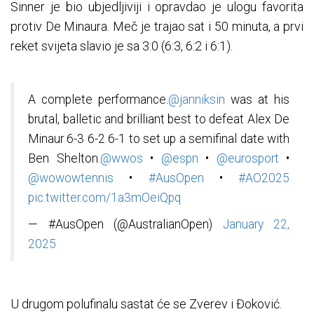
Sinner je bio ubjedljiviji i opravdao je ulogu favorita
protiv De Minaura. Meč je trajao sat i 50 minuta, a prvi
reket svijeta slavio je sa 3:0 (6:3, 6:2 i 6:1).
A complete performance.
@janniksin
was at his
brutal, balletic and brilliant best to defeat Alex De
Minaur 6-3 6-2 6-1 to set up a semifinal date with
Ben Shelton.
@wwos
•
@espn
•
@eurosport
•
@wowowtennis
•
#AusOpen
•
#AO2025
pic.twitter.com/1a3mOeiQpq
— #AusOpen (@AustralianOpen)
January 22,
2025
U drugom polufinalu sastat će se Zverev i Đoković.