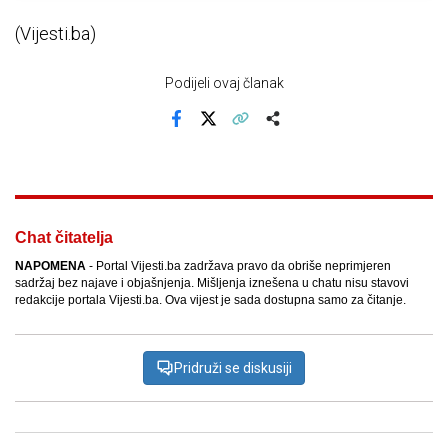
(Vijesti.ba)
Podijeli ovaj članak
Facebook
X
Kopiraj link
Više
Chat čitatelja
NAPOMENA
- Portal Vijesti.ba zadržava pravo da obriše neprimjeren
sadržaj bez najave i objašnjenja. Mišljenja iznešena u chatu nisu stavovi
redakcije portala Vijesti.ba. Ova vijest je sada dostupna samo za čitanje.
Pridruži se diskusiji