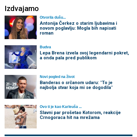
Izdvajamo
Otvorila dušu...
Antonija Čerkez o starim ljubavima i
novom poglavlju: Mogla bih napisati
roman
Budva
Lepa Brena izvela svoj legendarni pokret,
a onda pala pred publikom
Novi pogled na život
Banderas o srčanom udaru: "To je
najbolja stvar koja mi se dogodila"
Ovo ti je kao Karleuša ...
Slavni par prošetao Kotorom, reakcije
Crnogoraca hit na mrežama