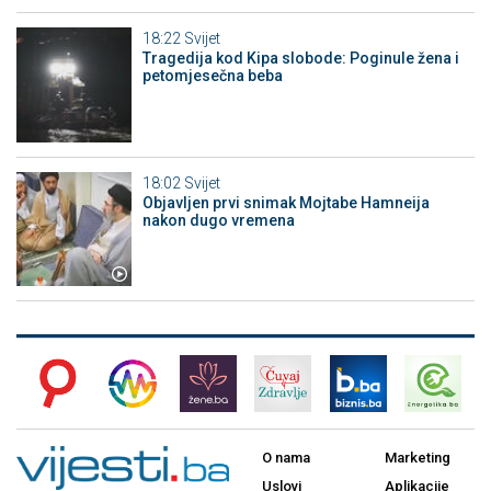
18:22
Svijet
Tragedija kod Kipa slobode: Poginule žena i
petomjesečna beba
18:02
Svijet
Objavljen prvi snimak Mojtabe Hamneija
nakon dugo vremena
O nama
Marketing
Uslovi
Aplikacije