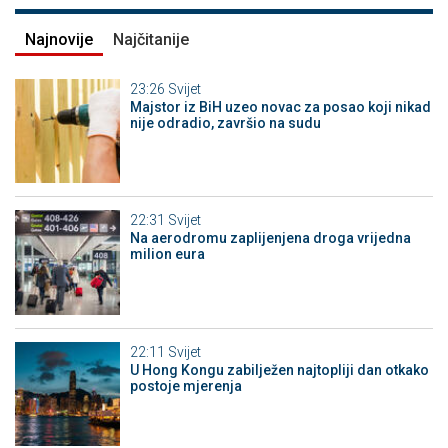
Najnovije
Najčitanije
23:26
Svijet
Majstor iz BiH uzeo novac za posao koji nikad
nije odradio, završio na sudu
22:31
Svijet
Na aerodromu zaplijenjena droga vrijedna
milion eura
22:11
Svijet
U Hong Kongu zabilježen najtopliji dan otkako
postoje mjerenja