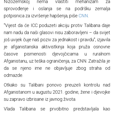
Nizozemskoj nema vlastiti mehanizam za
sprovođenje i oslanja se na podršku zemalja
potpisnica za izvršenje hapšenja, piše
CNN
.
"Vijest da će ICC poduzeti akciju protiv Talibana daje
nam nadu da naši glasovi nisu zaboravljeni – da svijet
još uvijek čuje naš poziv za jednakost i pravdu", izjavila
je afganistanska aktivistkinja koja pruža osnovne
časove pismenosti djevojčicama u ruralnom
Afganistanu, uz teška ograničenja, za CNN. Zatražila je
da se njeno ime ne objavljuje zbog straha od
odmazde.
Otkako su Talibani ponovo preuzeli kontrolu nad
Afganistanom u augustu 2021. godine, žene i djevojke
su zapravo izbrisane iz javnog života.
Vlada Talibana se prvobitno predstavljala kao