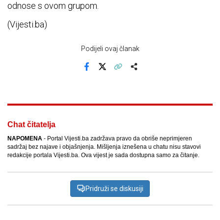
odnose s ovom grupom.
(Vijesti.ba)
Podijeli ovaj članak
Facebook
X
Kopiraj link
Više
Chat čitatelja
NAPOMENA
- Portal Vijesti.ba zadržava pravo da obriše neprimjeren
sadržaj bez najave i objašnjenja. Mišljenja iznešena u chatu nisu stavovi
redakcije portala Vijesti.ba. Ova vijest je sada dostupna samo za čitanje.
Pridruži se diskusiji