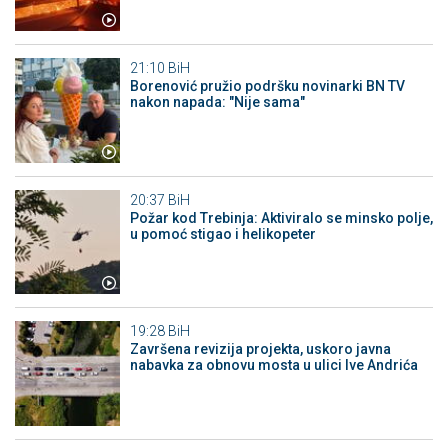
21:10
BiH
Borenović pružio podršku novinarki BN TV
nakon napada: "Nije sama"
20:37
BiH
Požar kod Trebinja: Aktiviralo se minsko polje,
u pomoć stigao i helikopeter
19:28
BiH
Završena revizija projekta, uskoro javna
nabavka za obnovu mosta u ulici Ive Andrića