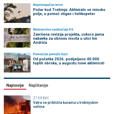
Nepristupačan teren
Požar kod Trebinja: Aktiviralo se minsko
polje, u pomoć stigao i helikopeter
Ministarstvo saobraćaja KS
Završena revizija projekta, uskoro javna
nabavka za obnovu mosta u ulici Ive
Andrića
Pomozi.ba pomaže Gazi
Od početka 2026. podijeljeno 40.000
toplih obroka, u augustu nove aktivnosti
Najnovije
Najčitanije
21:59
BiH
Vatra se približila kućama u trebinjskim
selima