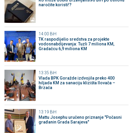
Ko može dobiti državljanstvo BiH po osnovu
naročite koristi!?
14:00
BiH
TK raspodijelio sredstva za projekte
vodosnabdijevanja: Tuzli 7 miliona KM,
Gradačcu 6,9 miliona KM
13:35
BiH
Vlada BPK Goražde izdvojila preko 400
hiljada KM za sanaciju klizišta Ilovača –
Brzača
13:19
BiH
Mattu Josephu uručeno priznanje "Počasni
građanin Grada Sarajeva"