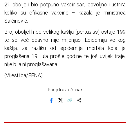
21 oboljeli bio potpuno vakcinisan, dovoljno ilustrira
koliko su efikasne vakcine – kazala je ministrica
Salčinović.
Broj oboljelih od velikog kašlja (pertusiss) ostaje 199
te se već odavno nije mijenjao. Epidemija velikog
kašlja, za razliku od epidemije morbila koja je
proglašena 19. jula prošle godine te još uvijek traje,
nije bila ni proglašavana.
(Vijesti.ba/FENA)
Podijeli ovaj članak
Facebook
X
Kopiraj link
Više