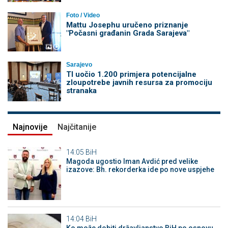
Foto / Video
Mattu Josephu uručeno priznanje
"Počasni građanin Grada Sarajeva"
Sarajevo
TI uočio 1.200 primjera potencijalne
zloupotrebe javnih resursa za promociju
stranaka
Najnovije
Najčitanije
14:05
BiH
Magoda ugostio Iman Avdić pred velike
izazove: Bh. rekorderka ide po nove uspjehe
14:04
BiH