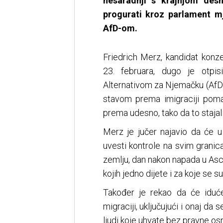
nesaradnji s krajnjom des
progurati kroz parlament m
AfD-om.
Friedrich Merz, kandidat kon
23. februara, dugo je otpisi
Alternativom za Njemačku (AfD)
stavom prema imigraciji poma
prema udesno, tako da to stajali
Merz je jučer najavio da će u
uvesti kontrole na svim granica
zemlju, dan nakon napada u Asc
kojih jedno dijete i za koje se 
Također je rekao da će iduć
migraciji, uključujući i onaj da
ljudi koje uhvate bez pravne o