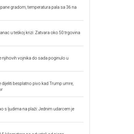
rpane gradom, temperatura pala sa 36 na
anac u teškoj krizi: Zatvara oko 50 trgovina
 je njihovih vojnika do sada poginulo u
e dijeliti besplatno pivo kad Trump umre,
or
ao s ljudima na plaži: Jednim udarcem je