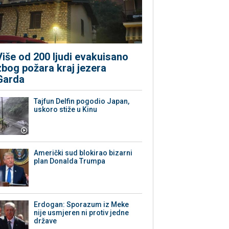
Više od 200 ljudi evakuisano
zbog požara kraj jezera
Garda
Tajfun Delfin pogodio Japan,
uskoro stiže u Kinu
Američki sud blokirao bizarni
plan Donalda Trumpa
Erdogan: Sporazum iz Meke
nije usmjeren ni protiv jedne
države