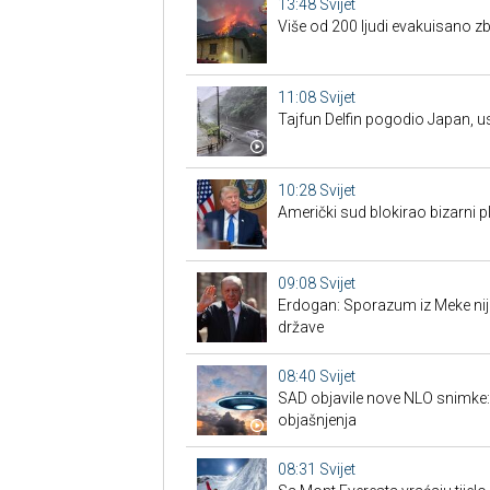
13:48
Svijet
Više od 200 ljudi evakuisano z
11:08
Svijet
Tajfun Delfin pogodio Japan, u
10:28
Svijet
Američki sud blokirao bizarni
09:08
Svijet
Erdogan: Sporazum iz Meke nije
države
08:40
Svijet
SAD objavile nove NLO snimke: is
objašnjenja
08:31
Svijet