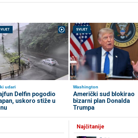
SVIJET
SVIJET
ki udari
Washington
ajfun Delfin pogodio
Američki sud blokirao
apan, uskoro stiže u
bizarni plan Donalda
inu
Trumpa
Najčitanije