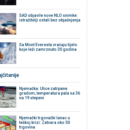
SAD objavile nove NLO snimke:
istražitelji ostali bez objašnjenja
Sa Mont Everesta vraćaju tijelo
koje leži zamrznuto 30 godina
jčitanije
Njemačka: Ulice zatrpane
gradom, temperatura pala sa 36
na 19 stepeni
Njemački trgovački lanac u
teškoj krizi: Zatvara oko 50
trgovina