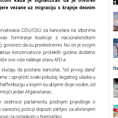
nicom kada je signalizirao da je otvoren
jere vezane uz migraciju s krajnje desnim
zervativaca CDU/CSU za kancelara na izborima
vao formiranje koalicije s nacionalističkom
, govoreći da su preekstremni. No on je svojim
knuo konzervativce proteklih godina dodatno
šte sve više nalikuje stavu AfD-a.
Na
 slučaju da postane kancelar, "od prvog dana"
ma i spriječiti svaki pokušaj ilegalnog ulaska u
haffenburgu u kojem su ubijene dvije osobe, od
sumnjiči jedan Afganistanac.
e sedmice parlamentu podnijeti prijedloge o
 se saveznoj policiji dopusti zahtjev za uhićenjem
snove za ostankom u Njemačkoj.