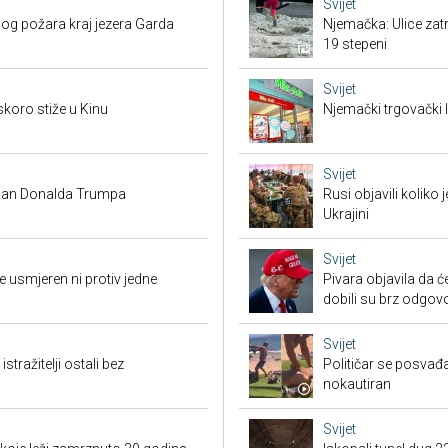
Svijet
bog požara kraj jezera Garda
Njemačka: Ulice zat
19 stepeni
Svijet
skoro stiže u Kinu
Njemački trgovački l
Svijet
 plan Donalda Trumpa
Rusi objavili koliko
Ukrajini
Svijet
 usmjeren ni protiv jedne
Pivara objavila da ć
dobili su brz odgov
Svijet
tražitelji ostali bez
Političar se posvađ
nokautiran
Svijet