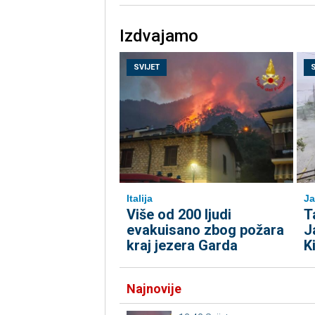
Izdvajamo
SVIJET
Italija
Ja
Više od 200 ljudi
T
evakuisano zbog požara
J
kraj jezera Garda
K
Najnovije