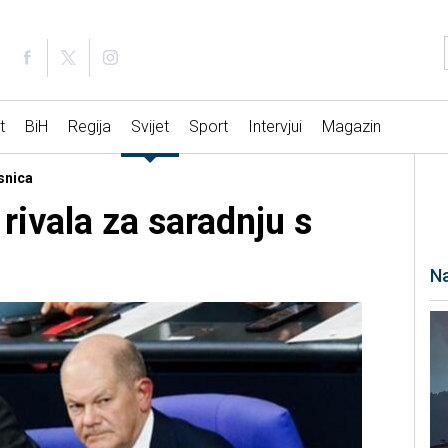
t
BiH
Regija
Svijet
Sport
Intervjui
Magazin
esnica
rivala za saradnju s
Na