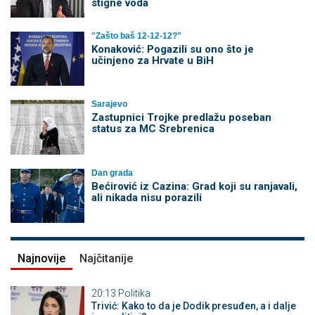
stigne voda
"Zašto baš 12-12-12?"
Konaković: Pogazili su ono što je
učinjeno za Hrvate u BiH
Sarajevo
Zastupnici Trojke predlažu poseban
status za MC Srebrenica
Dan grada
Bećirović iz Cazina: Grad koji su ranjavali,
ali nikada nisu porazili
Najnovije
Najčitanije
20:13
Politika
Trivić: Kako to da je Dodik presuđen, a i dalje