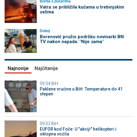
Borba s požarima
Vatra se približila kućama u trebinjskim
selima
Doboj
Borenović pružio podršku novinarki BN
TV nakon napada: "Nije sama"
Najnovije
Najčitanije
09:04
BiH
Paklene vrućine u BiH: Temperature do 41
stepen
09:02
BiH
EUFOR kod Foče: U "akciji" helikopteri i
oklopna vozila