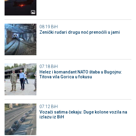
08:19
BiH
Zenički rudari drugu noć prenoćili u jami
07:18
BiH
Helez i komandant NATO štaba u Bugojnu:
Titova vila Gorica u fokusu
07:12
BiH
Vozači satima čekaju: Duge kolone vozila na
izlazu iz BiH