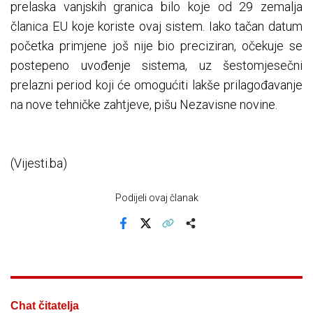
prelaska vanjskih granica bilo koje od 29 zemalja
članica ЕU koje koriste ovaj sistem. Iako tačan datum
početka primjene još nije bio preciziran, očekuje se
postepeno uvođenje sistema, uz šestomjesečni
prelazni period koji će omogućiti lakše prilagođavanje
na nove tehničke zahtjeve, pišu Nezavisne novine.
(Vijesti.ba)
Podijeli ovaj članak
Facebook
X
Kopiraj link
Više
Chat čitatelja