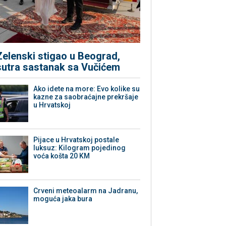
Zelenski stigao u Beograd,
sutra sastanak sa Vučićem
Ako idete na more: Evo kolike su
kazne za saobraćajne prekršaje
u Hrvatskoj
Pijace u Hrvatskoj postale
luksuz: Kilogram pojedinog
voća košta 20 KM
Crveni meteoalarm na Jadranu,
moguća jaka bura