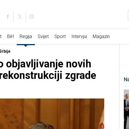
t
BiH
Regija
Svijet
Sport
Intervjui
Magazin
Srbije
 objavljivanje novih
ekonstrukciji zgrade
Na