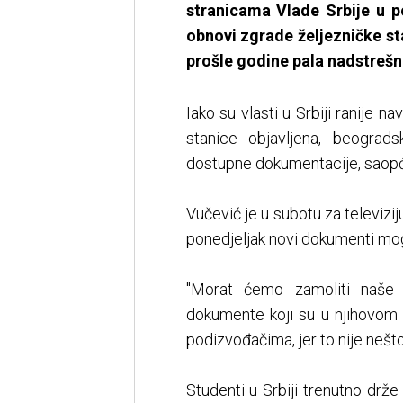
stranicama Vlade Srbije u p
obnovi zgrade željezničke s
prošle godine pala nadstrešni
Iako su vlasti u Srbiji ranije 
stanice objavljena, beograds
dostupne dokumentacije, saopći
Vučević je u subotu za televiziju
ponedjeljak novi dokumenti mogli
"Morat ćemo zamoliti naše 
dokumente koji su u njihovom 
podizvođačima, jer to nije nešt
Studenti u Srbiji trenutno drže