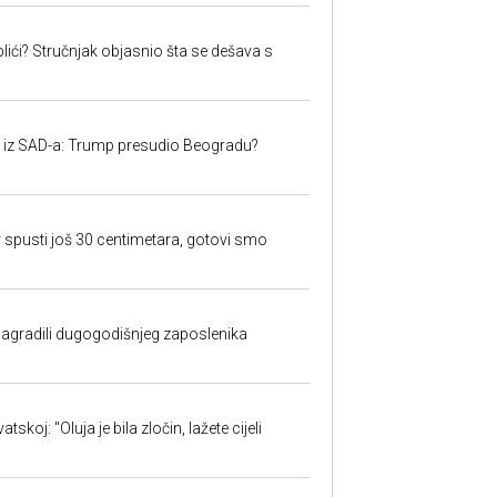
lići? Stručnjak objasnio šta se dešava s
iju iz SAD-a: Trump presudio Beogradu?
 spusti još 30 centimetara, gotovi smo
nagradili dugogodišnjeg zaposlenika
skoj: "Oluja je bila zločin, lažete cijeli