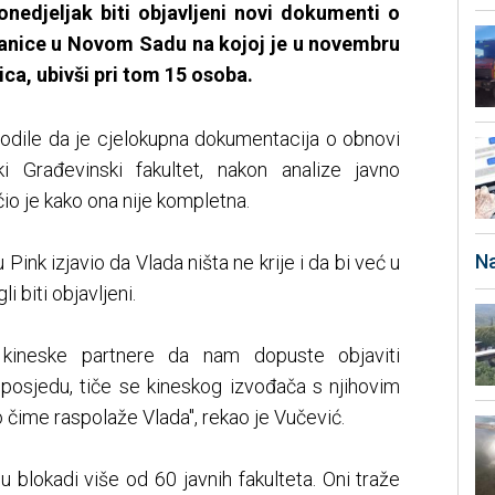
onedjeljak biti objavljeni novi dokumenti o
tanice u Novom Sadu na kojoj je u novembru
ca, ubivši pri tom 15 osoba.
navodile da je cjelokupna dokumentacija o obnovi
ki Građevinski fakultet, nakon analize javno
o je kako ona nije kompletna.
Na
 Pink izjavio da Vlada ništa ne krije i da bi već u
 biti objavljeni.
kineske partnere da nam dopuste objaviti
posjedu, tiče se kineskog izvođača s njihovim
o čime raspolaže Vlada", rekao je Vučević.
 u blokadi više od 60 javnih fakulteta. Oni traže