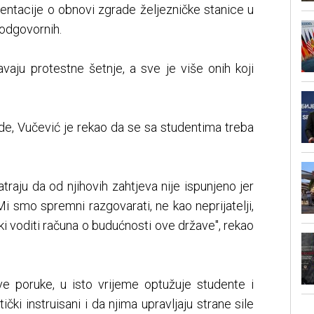
entacije o obnovi zgrade željezničke stanice u
odgovornih.
vaju protestne šetnje, a sve je više onih koji
de, Vučević je rekao da se sa studentima treba
raju da od njihovih zahtjeva nije ispunjeno jer
i smo spremni razgovarati, ne kao neprijatelji,
čki voditi računa o budućnosti ove države", rekao
ive poruke, u isto vrijeme optužuje studente i
čki instruisani i da njima upravljaju strane sile