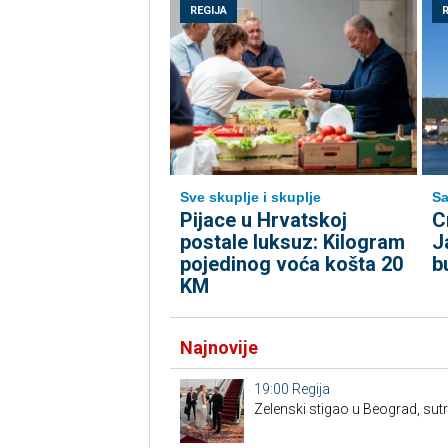
REGIJA
Sve skuplje i skuplje
Sa
Pijace u Hrvatskoj
C
postale luksuz: Kilogram
J
pojedinog voća košta 20
b
KM
Najnovije
19:00
Regija
Zelenski stigao u Beograd, su