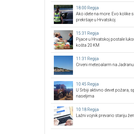
18:00
Regija
Ako idete na more: Evo kolike 
prekršaje u Hrvatskoj
15:31
Regija
Pijace u Hrvatskoj postale luk
košta 20 KM
11:31
Regija
Crveni meteoalarm na Jadranu
10:45
Regija
U Srbiji aktivno devet požara, s
naseljima
10:18
Regija
Lažni vojnik prevario stariju žen