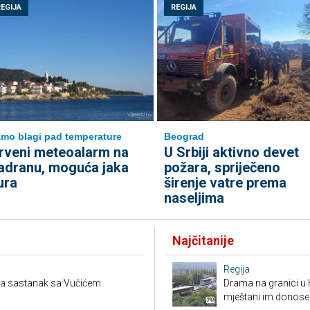
REGIJA
REGIJA
mo blagi pad temperature
Beograd
rveni meteoalarm na
U Srbiji aktivno devet
adranu, moguća jaka
požara, spriječeno
ura
širenje vatre prema
naseljima
Najčitanije
Regija
tra sastanak sa Vučićem
Drama na granici u 
mještani im donose