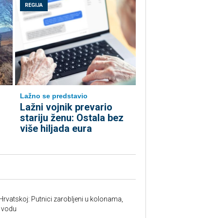
REGIJA
Lažno se predstavio
Lažni vojnik prevario
stariju ženu: Ostala bez
više hiljada eura
Hrvatskoj: Putnici zarobljeni u kolonama,
 vodu