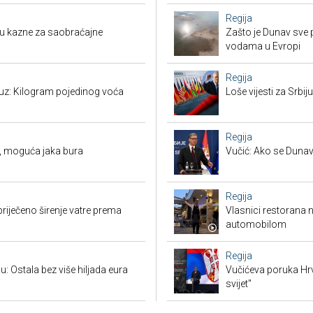
Regija
su kazne za saobraćajne
Zašto je Dunav sve p
vodama u Evropi
Regija
suz: Kilogram pojedinog voća
Loše vijesti za Srb
Regija
, moguća jaka bura
Vučić: Ako se Dunav
Regija
priječeno širenje vatre prema
Vlasnici restorana 
automobilom
Regija
u: Ostala bez više hiljada eura
Vučićeva poruka Hrvat
svijet"