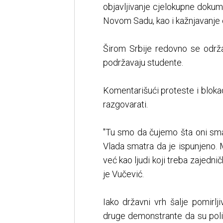
objavljivanje cjelokupne dokum
Novom Sadu, kao i kažnjavanje 
Širom Srbije redovno se održa
podržavaju studente.
Komentarišući proteste i bloka
razgovarati.
"Tu smo da čujemo šta oni smat
Vlada smatra da je ispunjeno. M
već kao ljudi koji treba zajedni
je Vučević.
Iako državni vrh šalje pomirlj
druge demonstrante da su politi