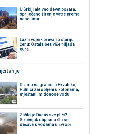
U Srbiji aktivno devet požara,
spriječeno širenje vatre prema
naseljima
Lažni vojnik prevario stariju
ženu: Ostala bez više hiljada
eura
jčitanije
Drama na granici u Hrvatskoj:
Putnici zarobljeni u kolonama,
mještani im donose vodu
Zašto je Dunav sve plići?
Stručnjak objasnio šta se
dešava s vodama u Evropi