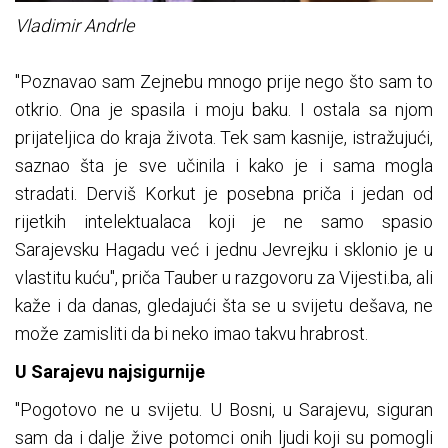
Vladimir Andrle
"Poznavao sam Zejnebu mnogo prije nego što sam to
otkrio. Ona je spasila i moju baku. I ostala sa njom
prijateljica do kraja života. Tek sam kasnije, istražujući,
saznao šta je sve učinila i kako je i sama mogla
stradati. Derviš Korkut je posebna priča i jedan od
rijetkih intelektualaca koji je ne samo spasio
Sarajevsku Hagadu već i jednu Jevrejku i sklonio je u
vlastitu kuću", priča Tauber u razgovoru za Vijesti.ba, ali
kaže i da danas, gledajući šta se u svijetu dešava, ne
može zamisliti da bi neko imao takvu hrabrost.
U Sarajevu najsigurnije
"Pogotovo ne u svijetu. U Bosni, u Sarajevu, siguran
sam da i dalje žive potomci onih ljudi koji su pomogli