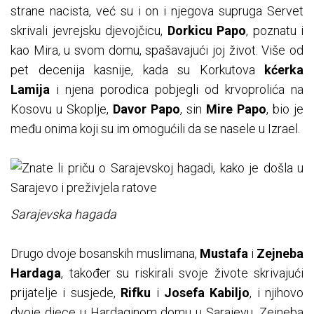
strane nacista, već su i on i njegova supruga Servet
skrivali jevrejsku djevojčicu,
Dorkicu Papo
, poznatu i
kao Mira, u svom domu, spašavajući joj život. Više od
pet decenija kasnije, kada su Korkutova
kćerka
Lamija
i njena porodica pobjegli od krvoprolića na
Kosovu u Skoplje,
Davor Papo
, sin
Mire Papo
, bio je
među onima koji su im omogućili da se nasele u Izrael.
Sarajevska hagada
Drugo dvoje bosanskih muslimana,
Mustafa
i
Zejneba
Hardaga
, također su riskirali svoje živote skrivajući
prijatelje i susjede,
Rifku
i
Josefa Kabiljo
, i njihovo
dvoje djece u Hardaginom domu u Sarajevu. Zejneba