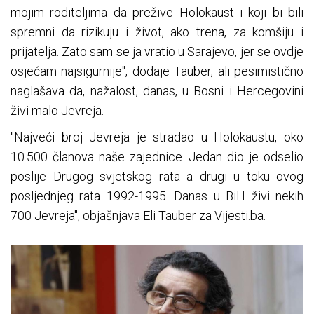
mojim roditeljima da prežive Holokaust i koji bi bili
spremni da rizikuju i život, ako trena, za komšiju i
prijatelja. Zato sam se ja vratio u Sarajevo, jer se ovdje
osjećam najsigurnije", dodaje Tauber, ali pesimistično
naglašava da, nažalost, danas, u Bosni i Hercegovini
živi malo Jevreja.
"Najveći broj Jevreja je stradao u Holokaustu, oko
10.500 članova naše zajednice. Jedan dio je odselio
poslije Drugog svjetskog rata a drugi u toku ovog
posljednjeg rata 1992-1995. Danas u BiH živi nekih
700 Jevreja", objašnjava Eli Tauber za Vijesti.ba.