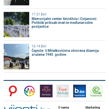
17:31
BiH
Memorijalni centar Amidžiću i Cvijanović:
Politički pritisak imat će međunarodne
posljedice
16:14
BiH
Čajniče: U Milatkovićima otvorena džamija
srušena 1943. godine
O nama
Marketing