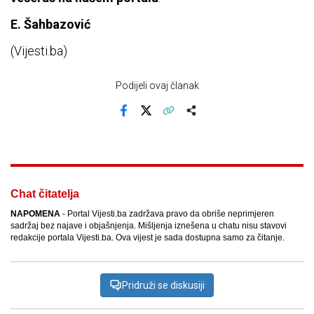
E. Šahbazović
(Vijesti.ba)
Podijeli ovaj članak
Facebook
X
Kopiraj link
Više
Chat čitatelja
NAPOMENA
- Portal Vijesti.ba zadržava pravo da obriše neprimjeren
sadržaj bez najave i objašnjenja. Mišljenja iznešena u chatu nisu stavovi
redakcije portala Vijesti.ba. Ova vijest je sada dostupna samo za čitanje.
Pridruži se diskusiji