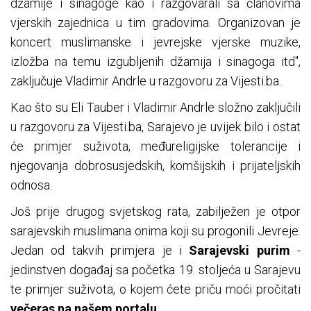
džamije i sinagoge kao i razgovarali sa članovima
vjerskih zajednica u tim gradovima. Organizovan je
koncert muslimanske i jevrejske vjerske muzike,
izložba na temu izgubljenih džamija i sinagoga itd",
zaključuje Vladimir Andrle u razgovoru za Vijesti.ba.
Kao što su Eli Tauber i Vladimir Andrle složno zaključili
u razgovoru za Vijesti.ba, Sarajevo je uvijek bilo i ostat
će primjer suživota, međureligijske tolerancije i
njegovanja dobrosusjedskih, komšijskih i prijateljskih
odnosa.
Još prije drugog svjetskog rata, zabilježen je otpor
sarajevskih muslimana onima koji su progonili Jevreje.
Jedan od takvih primjera je i
Sarajevski purim
-
jedinstven događaj sa početka 19. stoljeća u Sarajevu
te primjer suživota, o kojem ćete priču moći pročitati
večeras
na našem portalu
.