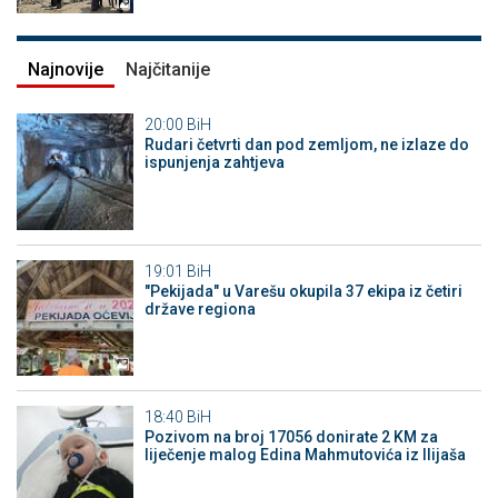
Najnovije
Najčitanije
20:00
BiH
Rudari četvrti dan pod zemljom, ne izlaze do
ispunjenja zahtjeva
19:01
BiH
"Pekijada" u Varešu okupila 37 ekipa iz četiri
države regiona
18:40
BiH
Pozivom na broj 17056 donirate 2 KM za
liječenje malog Edina Mahmutovića iz Ilijaša