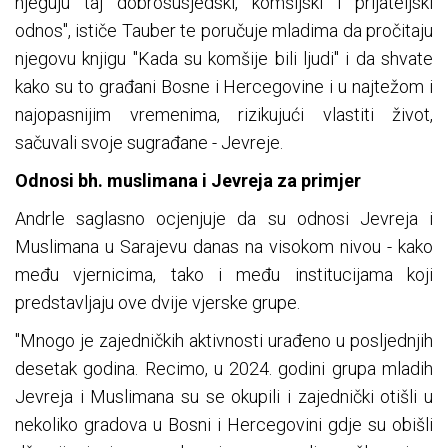
njeguju taj dobrosusjedski, komšijski i prijateljski
odnos", ističe Tauber te poručuje mladima da pročitaju
njegovu knjigu "Kada su komšije bili ljudi" i da shvate
kako su to građani Bosne i Hercegovine i u najtežom i
najopasnijim vremenima, rizikujući vlastiti život,
sačuvali svoje sugrađane - Jevreje.
Odnosi bh. muslimana i Jevreja za primjer
Andrle saglasno ocjenjuje da su odnosi Jevreja i
Muslimana u Sarajevu danas na visokom nivou - kako
među vjernicima, tako i među institucijama koji
predstavljaju ove dvije vjerske grupe.
"Mnogo je zajedničkih aktivnosti urađeno u posljednjih
desetak godina. Recimo, u 2024. godini grupa mladih
Jevreja i Muslimana su se okupili i zajednički otišli u
nekoliko gradova u Bosni i Hercegovini gdje su obišli