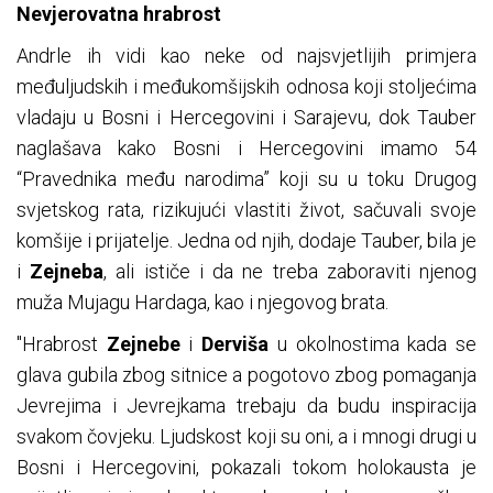
Nevjerovatna hrabrost
Andrle ih vidi kao neke od najsvjetlijih primjera
međuljudskih i međukomšijskih odnosa koji stoljećima
vladaju u Bosni i Hercegovini i Sarajevu, dok Tauber
naglašava kako Bosni i Hercegovini imamo 54
“Pravednika među narodima” koji su u toku Drugog
svjetskog rata, rizikujući vlastiti život, sačuvali svoje
komšije i prijatelje. Jedna od njih, dodaje Tauber, bila je
i
Zejneba
, ali ističe i da ne treba zaboraviti njenog
muža Mujagu Hardaga, kao i njegovog brata.
"Hrabrost
Zejnebe
i
Derviša
u okolnostima kada se
glava gubila zbog sitnice a pogotovo zbog pomaganja
Jevrejima i Jevrejkama trebaju da budu inspiracija
svakom čovjeku. Ljudskost koji su oni, a i mnogi drugi u
Bosni i Hercegovini, pokazali tokom holokausta je