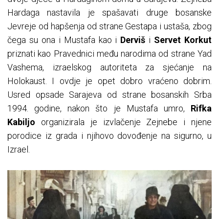
Hardaga nastavila je spašavati druge bosanske
Jevreje od hapšenja od strane Gestapa i ustaša, zbog
čega su ona i Mustafa kao i
Derviš
i
Servet Korkut
priznati kao Pravednici među narodima od strane Yad
Vashema, izraelskog autoriteta za sjećanje na
Holokaust. I ovdje je opet dobro vraćeno dobrim.
Usred opsade Sarajeva od strane bosanskih Srba
1994. godine, nakon što je Mustafa umro,
Rifka
Kabiljo
organizirala je izvlačenje Zejnebe i njene
porodice iz grada i njihovo dovođenje na sigurno, u
Izrael.