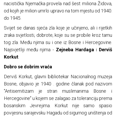
nacistička Njemačka provela nad šest miliona Židova,
od kojih je milion umrlo upravo na tom mjestu od 1940.
do 1945.
Svijet se danas sjeća zla koje je učinjeno, ali i rijetkih
zraka svjetlosti, dobrote, koje su se probile kroz tamu
tog zla. Među njima su i one iz Bosne i Hercegovine.
Najsvjetliji među njima -
Zejneba
Hardaga
i
Derviš
Korkut
.
Dobro se dobrim vraća
Derviš Korkut, glavni bibliotekar Nacionalnog muzeja
Bosne, objavio je 1940 . godine članak pod nazivom
"Antisemitizam je stran muslimanima Bosne i
Hercegovine" u kojem se zalagao za toleranciju prema
bosanskim Jevrejima. Korkut nije samo spasio
povijesnu sarajevsku Hagadu od sigurnog uništenja od