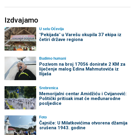
Izdvajamo
U selu Oćevija
"Pekijada" u Varešu okupila 37 ekipa iz
četiri države regiona
Budimo humani
Pozivom na broj 17056 donirate 2 KM za
liječenje malog Edina Mahmutovića iz
Ilijaša
Srebrenica
Memorijalni centar Amidžiću i Cvijanović:
Politički pritisak imat će međunarodne
posljedice
Foto
Čajniče: U Milatkovićima otvorena džamija
srušena 1943. godine