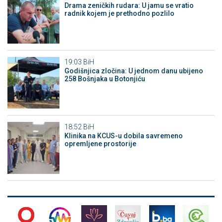
Drama zeničkih rudara: U jamu se vratio
radnik kojem je prethodno pozlilo
19:03
BiH
Godišnjica zločina: U jednom danu ubijeno
258 Bošnjaka u Botonjiću
18:52
BiH
Klinika na KCUS-u dobila savremeno
opremljene prostorije