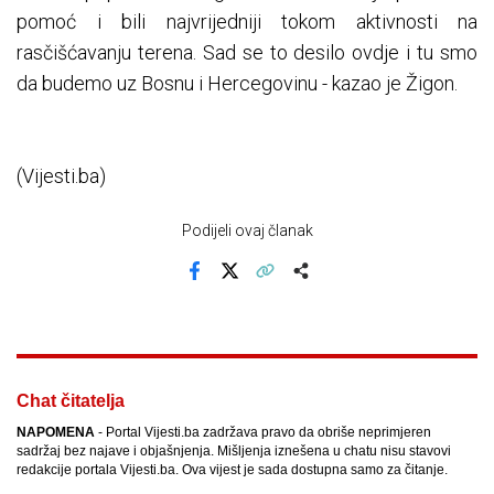
pomoć i bili najvrijedniji tokom aktivnosti na
rasčišćavanju terena. Sad se to desilo ovdje i tu smo
da budemo uz Bosnu i Hercegovinu - kazao je Žigon.
(Vijesti.ba)
Podijeli ovaj članak
Facebook
X
Kopiraj link
Više
Chat čitatelja
NAPOMENA
- Portal Vijesti.ba zadržava pravo da obriše neprimjeren
sadržaj bez najave i objašnjenja. Mišljenja iznešena u chatu nisu stavovi
redakcije portala Vijesti.ba. Ova vijest je sada dostupna samo za čitanje.