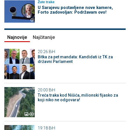
Žute trake
U Sarajevu postavljene nove kamere,
Forto zadovoljan: Podržavam ovo!
Najnovije
Najčitanije
20:26
BiH
Bitka za pet mandata: Kandidati iz TK za
državni Parlament
20:00
BiH
Treća traka kod Nišića, milionski fijasko za
koji niko ne odgovara!
19:18
BiH