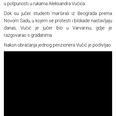
u potpunosti u rukama Aleksandra Vučića.
Dok su jučer studenti marširali iz Beograda prema
Novom Sadu, u kojem se protesti i blokade nastavljaju
danas, Vučić je jučer bio u Varvarinu, gdje je
razgovarao s građanima.
Nakon obraćanja jednog penzionera Vučić je podivljao.