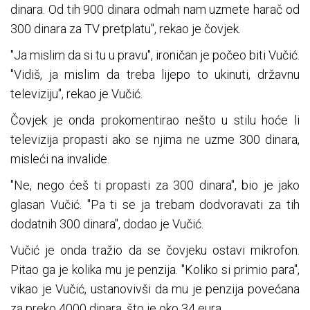
dinara. Od tih 900 dinara odmah nam uzmete harač od
300 dinara za TV pretplatu", rekao je čovjek.
"Ja mislim da si tu u pravu", ironičan je počeo biti Vučić.
"Vidiš, ja mislim da treba lijepo to ukinuti, državnu
televiziju", rekao je Vučić.
Čovjek je onda prokomentirao nešto u stilu hoće li
televizija propasti ako se njima ne uzme 300 dinara,
misleći na invalide.
"Ne, nego ćeš ti propasti za 300 dinara", bio je jako
glasan Vučić. "Pa ti se ja trebam dodvoravati za tih
dodatnih 300 dinara", dodao je Vučić.
Vučić je onda tražio da se čovjeku ostavi mikrofon.
Pitao ga je kolika mu je penzija. "Koliko si primio para",
vikao je Vučić, ustanovivši da mu je penzija povećana
za preko 4000 dinara, što je oko 34 eura.