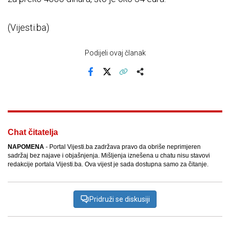
(Vijesti.ba)
Podijeli ovaj članak
Facebook
X
Kopiraj link
Više
Chat čitatelja
NAPOMENA
- Portal Vijesti.ba zadržava pravo da obriše neprimjeren
sadržaj bez najave i objašnjenja. Mišljenja iznešena u chatu nisu stavovi
redakcije portala Vijesti.ba. Ova vijest je sada dostupna samo za čitanje.
Pridruži se diskusiji