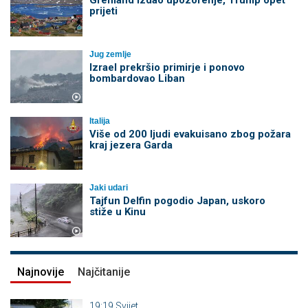
Grenland izdao upozorenje, Trump opet
prijeti
Jug zemlje
Izrael prekršio primirje i ponovo
bombardovao Liban
Italija
Više od 200 ljudi evakuisano zbog požara
kraj jezera Garda
Jaki udari
Tajfun Delfin pogodio Japan, uskoro
stiže u Kinu
Najnovije
Najčitanije
19:19
Svijet