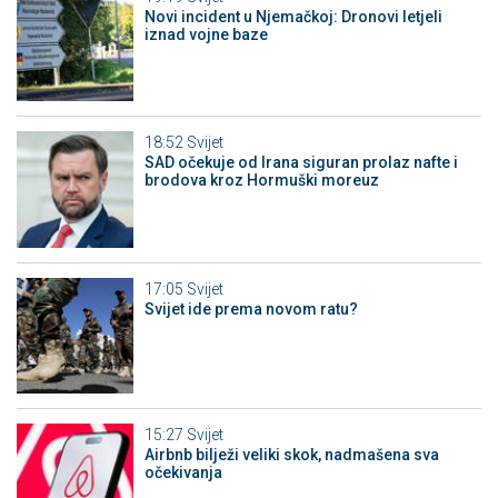
Novi incident u Njemačkoj: Dronovi letjeli
iznad vojne baze
18:52
Svijet
SAD očekuje od Irana siguran prolaz nafte i
brodova kroz Hormuški moreuz
17:05
Svijet
Svijet ide prema novom ratu?
15:27
Svijet
Airbnb bilježi veliki skok, nadmašena sva
očekivanja