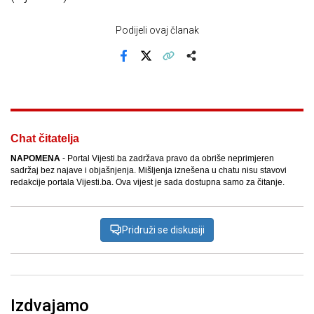
Podijeli ovaj članak
Facebook
X
Kopiraj link
Više
Chat čitatelja
NAPOMENA
- Portal Vijesti.ba zadržava pravo da obriše neprimjeren
sadržaj bez najave i objašnjenja. Mišljenja iznešena u chatu nisu stavovi
redakcije portala Vijesti.ba. Ova vijest je sada dostupna samo za čitanje.
Pridruži se diskusiji
Izdvajamo