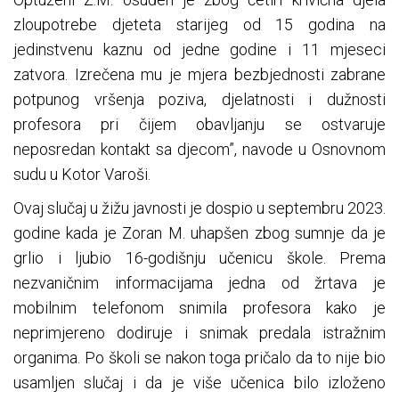
zloupotrebe djeteta starijeg od 15 godina na
jedinstvenu kaznu od jedne godine i 11 mjeseci
zatvora. Izrečena mu je mjera bezbjednosti zabrane
potpunog vršenja poziva, djelatnosti i dužnosti
profesora pri čijem obavljanju se ostvaruje
neposredan kontakt sa djecom”, navode u Osnovnom
sudu u Kotor Varoši.
Ovaj slučaj u žižu javnosti je dospio u septembru 2023.
godine kada je Zoran M. uhapšen zbog sumnje da je
grlio i ljubio 16-godišnju učenicu škole. Prema
nezvaničnim informacijama jedna od žrtava je
mobilnim telefonom snimila profesora kako je
neprimjereno dodiruje i snimak predala istražnim
organima. Po školi se nakon toga pričalo da to nije bio
usamljen slučaj i da je više učenica bilo izloženo