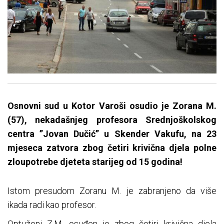
Osnovni sud u Kotor Varoši osudio je Zorana M.
(57), nekadašnjeg profesora Srednjoškolskog
centra ”Jovan Dučić” u Skender Vakufu, na 23
mjeseca zatvora zbog četiri krivična djela polne
zloupotrebe djeteta starijeg od 15 godina!
Istom presudom Zoranu M. je zabranjeno da više
ikada radi kao profesor.
Optuženi Z.M. osuđen je zbog četiri krivična djela