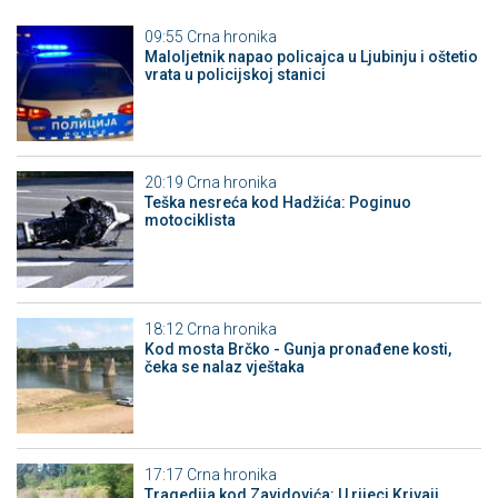
09:55
Crna hronika
Maloljetnik napao policajca u Ljubinju i oštetio
vrata u policijskoj stanici
20:19
Crna hronika
Teška nesreća kod Hadžića: Poginuo
motociklista
18:12
Crna hronika
Kod mosta Brčko - Gunja pronađene kosti,
čeka se nalaz vještaka
17:17
Crna hronika
Tragedija kod Zavidovića: U rijeci Krivaji