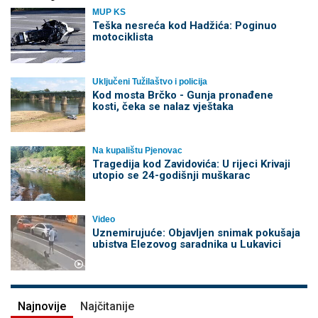
MUP KS
Teška nesreća kod Hadžića: Poginuo
motociklista
Uključeni Tužilaštvo i policija
Kod mosta Brčko - Gunja pronađene
kosti, čeka se nalaz vještaka
Na kupalištu Pjenovac
Tragedija kod Zavidovića: U rijeci Krivaji
utopio se 24-godišnji muškarac
Video
Uznemirujuće: Objavljen snimak pokušaja
ubistva Elezovog saradnika u Lukavici
Najnovije
Najčitanije