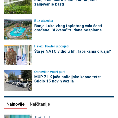
Konjic na udaru suše: Zabranjeno
zalijevanje bašti
Bez ulaznica
Banja Luka zbog toplotnog vala časti
građane: "Akvana" tri dana besplatna
Helez i Fowler u posjeti
Šta je NATO vidio u bh. fabrikama oružja?
Obnovljen vozni park
MUP ZHK jača policijske kapacitete:
Stiglo 15 novih vozila
Najnovije
Najčitanije
18:45
BiH