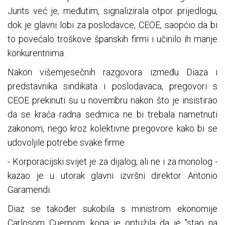
Junts već je, međutim, signalizirala otpor prijedlogu,
dok je glavni lobi za poslodavce, CEOE, saopćio da bi
to povećalo troškove španskih firmi i učinilo ih manje
konkurentnima.
Nakon višemjesečnih razgovora između Diaza i
predstavnika sindikata i poslodavaca, pregovori s
CEOE prekinuti su u novembru nakon što je insistirao
da se kraća radna sedmica ne bi trebala nametnuti
zakonom, nego kroz kolektivne pregovore kako bi se
udovoljile potrebe svake firme.
- Korporacijski svijet je za dijalog, ali ne i za monolog -
kazao je u utorak glavni izvršni direktor Antonio
Garamendi.
Diaz se također sukobila s ministrom ekonomije
Carlosom Cuerpom, koga je optužila da je "stao na