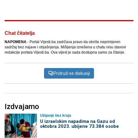
Facebook
X
Kopiraj link
Više
Chat čitatelja
NAPOMENA
- Portal Vijesti.ba zadržava pravo da obriše neprimjeren
sadržaj bez najave i objašnjenja. Mišljenja iznešena u chatu nisu stavovi
redakcije portala Vijesti.ba. Ova vijest je sada dostupna samo za čitanje.
Pridruži se diskusiji
Izdvajamo
Ubijanje bez kraja
U izraelskim napadima na Gazu od
oktobra 2023. ubijene 73.384 osobe