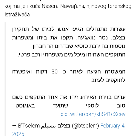
kojima je i kuća Nasera Nawaj'aha, njihovog terenskog
istraživača.
עשרות מתנחלים הגיעו אמש לביתו של תחקירן
בצלם, נסר נוואג'עה, תקפו את ביתו ומשפחות
נוספות בח'ירבת סוסיא שבדרום הר חברון.
התוקפים השחיתו מיכל מים משפחתי ורכב פרטי.
המשטרה הגיעה לאחר כ- 30 דקות ואיפשרה
לתוקפים לעזוב.
עדים בזירת האירוע זיהו את אחד התוקפים כשם
טוב לוסקי שתועד באוגוסט…
pic.twitter.com/khS41cXcev
— B'Tselem בצלם بتسيلم (@btselem)
February 4,
2025