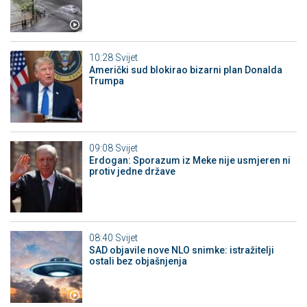
10:28
Svijet
Američki sud blokirao bizarni plan Donalda
Trumpa
09:08
Svijet
Erdogan: Sporazum iz Meke nije usmjeren ni
protiv jedne države
08:40
Svijet
SAD objavile nove NLO snimke: istražitelji
ostali bez objašnjenja