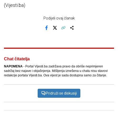
(Vijesti.ba)
Podijeli ovaj članak
Facebook
X
Kopiraj link
Više
Chat čitatelja
NAPOMENA
- Portal Vijesti.ba zadržava pravo da obriše neprimjeren
sadržaj bez najave i objašnjenja. Mišljenja iznešena u chatu nisu stavovi
redakcije portala Vijesti.ba. Ova vijest je sada dostupna samo za čitanje.
Pridruži se diskusiji