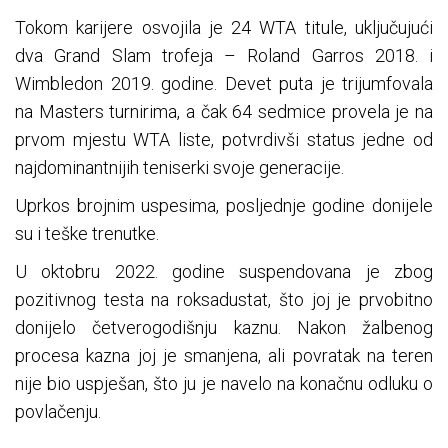
Tokom karijere osvojila je 24 WTA titule, uključujući
dva Grand Slam trofeja – Roland Garros 2018. i
Wimbledon 2019. godine. Devet puta je trijumfovala
na Masters turnirima, a čak 64 sedmice provela je na
prvom mjestu WTA liste, potvrdivši status jedne od
najdominantnijih teniserki svoje generacije.
Uprkos brojnim uspesima, posljednje godine donijele
su i teške trenutke.
U oktobru 2022. godine suspendovana je zbog
pozitivnog testa na roksadustat, što joj je prvobitno
donijelo četverogodišnju kaznu. Nakon žalbenog
procesa kazna joj je smanjena, ali povratak na teren
nije bio uspješan, što ju je navelo na konačnu odluku o
povlačenju.